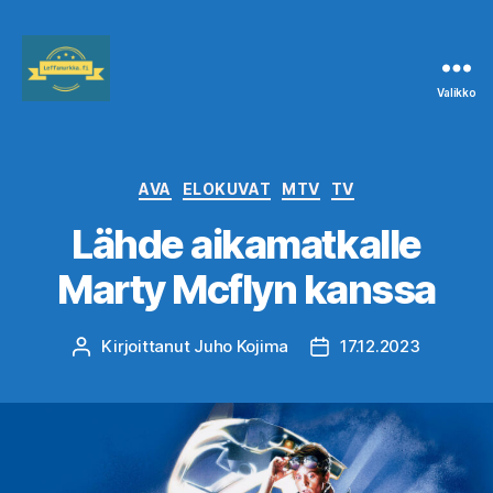
Valikko
Leffanurkka.fi
Kategoriat
AVA
ELOKUVAT
MTV
TV
Lähde aikamatkalle
Marty Mcflyn kanssa
Kirjoittanut
Juho Kojima
17.12.2023
Kirjoittaja
Julkaisupäivämäärä