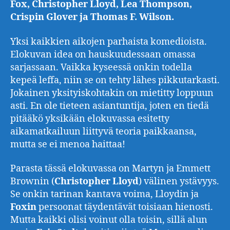
Fox, Christopher Lloyd, Lea Thompson,
Crispin Glover ja Thomas F. Wilson.
Yksi kaikkien aikojen parhaista komedioista.
Elokuvan idea on hauskuudessaan omassa
sarjassaan. Vaikka kyseessä onkin todella
kepeä leffa, niin se on tehty lähes pikkutarkasti.
Jokainen yksityiskohtakin on mietitty loppuun
asti. En ole tieteen asiantuntija, joten en tiedä
pitääkö yksikään elokuvassa esitetty
aikamatkailuun liittyvä teoria paikkaansa,
mutta se ei menoa haittaa!
Parasta tässä elokuvassa on Martyn ja Emmett
Brownin (
Christopher
Lloyd
) välinen ystävyys.
Se onkin tarinan kantava voima, Lloydin ja
Foxin
persoonat täydentävät toisiaan hienosti.
Mutta kaikki olisi voinut olla toisin, sillä alun