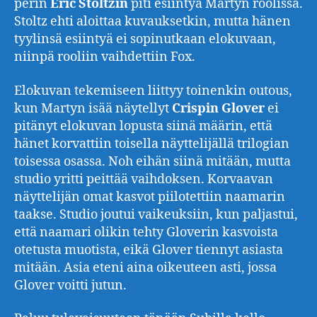
perin
Eric
Stoltzin
piti esiintyä Martyn roolissa.
Stoltz ehti aloittaa kuvauksetkin, mutta hänen
tyylinsä esiintyä ei sopinutkaan elokuvaan,
niinpä rooliin vaihdettiin Fox.
Elokuvan tekemiseen liittyy toinenkin outous,
kun Martyn isää näytellyt
Crispin
Glover
ei
pitänyt elokuvan lopusta siinä määrin, että
hänet korvattiin toisella näyttelijällä trilogian
toisessa osassa. Noh eihän siinä mitään, mutta
studio yritti peittää vaihdoksen. Korvaavan
näyttelijän omat kasvot piilotettiin naamarin
taakse. Studio joutui vaikeuksiin, kun paljastui,
että naamari olikin tehty Gloverin kasvoista
otetusta muotista, eikä Glover tiennyt asiasta
mitään. Asia eteni aina oikeuteen asti, jossa
Glover voitti jutun.