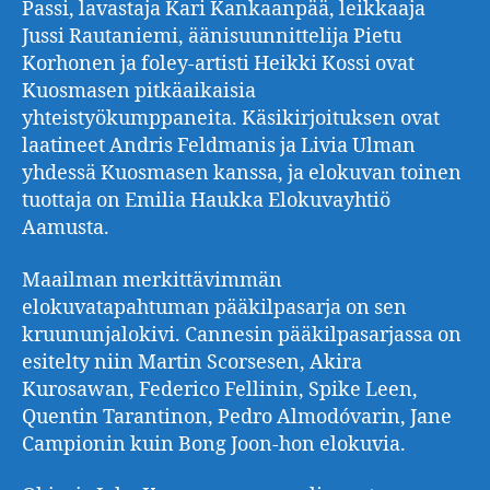
Passi, lavastaja Kari Kankaanpää, leikkaaja
Jussi Rautaniemi, äänisuunnittelija Pietu
Korhonen ja foley-artisti Heikki Kossi ovat
Kuosmasen pitkäaikaisia
yhteistyökumppaneita. Käsikirjoituksen ovat
laatineet Andris Feldmanis ja Livia Ulman
yhdessä Kuosmasen kanssa, ja elokuvan toinen
tuottaja on Emilia Haukka Elokuvayhtiö
Aamusta.
Maailman merkittävimmän
elokuvatapahtuman pääkilpasarja on sen
kruununjalokivi. Cannesin pääkilpasarjassa on
esitelty niin Martin Scorsesen, Akira
Kurosawan, Federico Fellinin, Spike Leen,
Quentin Tarantinon, Pedro Almodóvarin, Jane
Campionin kuin Bong Joon-hon elokuvia.