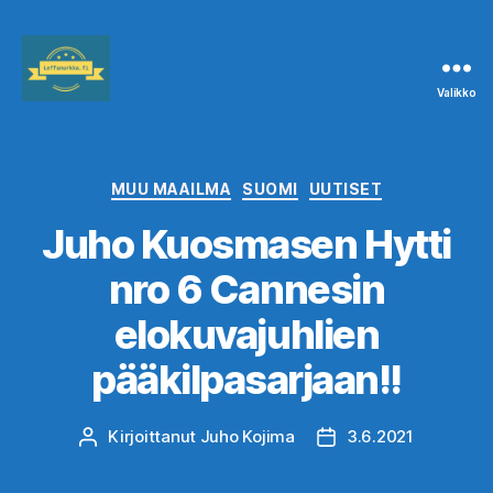
Valikko
Leffanurkka.fi
Kategoriat
MUU MAAILMA
SUOMI
UUTISET
Juho Kuosmasen Hytti
nro 6 Cannesin
elokuvajuhlien
pääkilpasarjaan!!
Kirjoittanut
Juho Kojima
3.6.2021
Kirjoittaja
Julkaisupäivämäärä