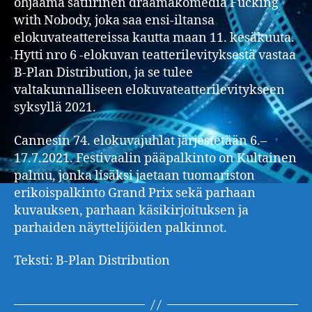
ohjaama satiirinen draamakomedia Fucking
with Nobody, joka saa ensi-iltansa
elokuvateattereissa kautta maan 11. kesäkuuta.
Hytti nro 6 -elokuvan teatterilevityksestä vastaa
B-Plan Distribution, ja se tulee
valtakunnalliseen elokuvateatterilevitykseen
syksyllä 2021.
Cannesin 74. elokuvajuhlat järjestetään 6.–
17.7.2021. Festivaalin pääpalkinto on Kultainen
palmu, jonka lisäksi jaetaan tuomariston
erikoispalkinto Grand Prix sekä parhaan
kuvauksen, parhaan käsikirjoituksen ja
parhaiden näyttelijöiden palkinnot.
Teksti: B-Plan Distribution