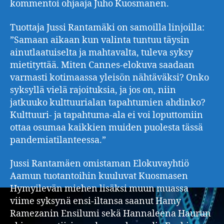
kommentoi ohjaaja Juho Kuosmanen.
Tuottaja Jussi Rantamäki on samoilla linjoilla:
”Samaan aikaan kun valinta tuntuu täysin
ainutlaatuiselta ja mahtavalta, tuleva syksy
mietityttää. Miten Cannes-elokuva saadaan
varmasti kotimaassa yleisön nähtäväksi? Onko
syksyllä vielä rajoituksia, ja jos on, niin
jatkuuko kulttuurialan tapahtumien ahdinko?
Kulttuuri- ja tapahtuma-ala ei voi loputtomiin
ottaa osumaa kaikkien muiden puolesta tässä
pandemiatilanteessa.”
Jussi Rantamäen omistaman Elokuvayhtiö
Aamun tuotantoihin kuuluvat Kuosmasen
Hymyilevän miehen lisäksi muun muassa
viime syksynä ensi-iltansa saanut Hamy
Ramezanin Ensilumi sekä Hannaleena Haurun