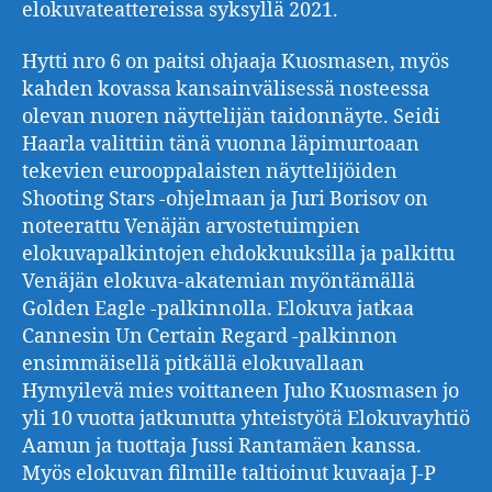
elokuvateattereissa syksyllä 2021.
Hytti nro 6 on paitsi ohjaaja Kuosmasen, myös
kahden kovassa kansainvälisessä nosteessa
olevan nuoren näyttelijän taidonnäyte. Seidi
Haarla valittiin tänä vuonna läpimurtoaan
tekevien eurooppalaisten näyttelijöiden
Shooting Stars -ohjelmaan ja Juri Borisov on
noteerattu Venäjän arvostetuimpien
elokuvapalkintojen ehdokkuuksilla ja palkittu
Venäjän elokuva-akatemian myöntämällä
Golden Eagle -palkinnolla. Elokuva jatkaa
Cannesin Un Certain Regard -palkinnon
ensimmäisellä pitkällä elokuvallaan
Hymyilevä mies voittaneen Juho Kuosmasen jo
yli 10 vuotta jatkunutta yhteistyötä Elokuvayhtiö
Aamun ja tuottaja Jussi Rantamäen kanssa.
Myös elokuvan filmille taltioinut kuvaaja J-P