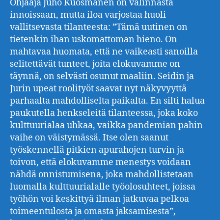
Ohjaaja Juho Kuosmanen on valinnasta
innoissaan, mutta iloa varjostaa huoli
vallitsevasta tilanteesta: ”Tämä uutinen on
tietenkin ihan uskomattoman hieno. On
mahtavaa huomata, että ne vaikeasti sanoilla
selitettävät tunteet, joita elokuvamme on
täynnä, on selvästi osunut maaliin. Seidin ja
Jurin upeat roolityöt saavat nyt näkyvyyttä
parhaalta mahdolliselta paikalta. En silti halua
paukutella henkseleitä tilanteessa, joka koko
kulttuurialaa uhkaa, vaikka pandemian pahin
vaihe on väistymässä. Itse olen saanut
työskennellä pitkien apurahojen turvin ja
toivon, että elokuvamme menestys voidaan
nähdä onnistumisena, joka mahdollistetaan
luomalla kulttuurialalle työolosuhteet, joissa
työhön voi keskittyä ilman jatkuvaa pelkoa
toimeentulosta ja omasta jaksamisesta”,