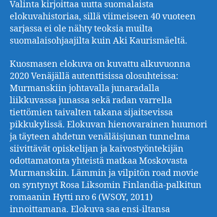
Valinta kirjoittaa uutta suomalaista
elokuvahistoriaa, sillä viimeiseen 40 vuoteen
sarjassa ei ole nähty teoksia muilta
suomalaisohjaajilta kuin Aki Kaurismäeltä.
Kuosmasen elokuva on kuvattu alkuvuonna
2020 Venäjällä autenttisissa olosuhteissa:
Murmanskiin johtavalla junaradalla
liikkuvassa junassa sekä radan varrella
tiettömien taivalten takana sijaitsevissa
pikkukylissä. Elokuvan hienovarainen huumori
ja täyteen ahdetun venäläisjunan tunnelma
siivittävät opiskelijan ja kaivostyöntekijän
odottamatonta yhteistä matkaa Moskovasta
Murmanskiin. Lämmin ja vilpitön road movie
on syntynyt Rosa Liksomin Finlandia-palkitun
romaanin Hytti nro 6 (WSOY, 2011)
innoittamana. Elokuva saa ensi-iltansa