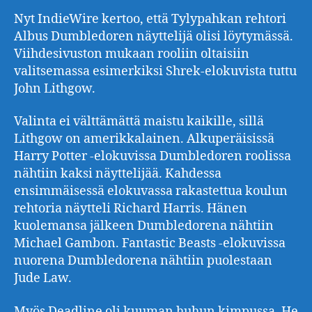
Nyt IndieWire kertoo, että Tylypahkan rehtori
Albus Dumbledoren näyttelijä olisi löytymässä.
Viihdesivuston mukaan rooliin oltaisiin
valitsemassa esimerkiksi Shrek-elokuvista tuttu
John Lithgow.
Valinta ei välttämättä maistu kaikille, sillä
Lithgow on amerikkalainen. Alkuperäisissä
Harry Potter -elokuvissa Dumbledoren roolissa
nähtiin kaksi näyttelijää. Kahdessa
ensimmäisessä elokuvassa rakastettua koulun
rehtoria näytteli Richard Harris. Hänen
kuolemansa jälkeen Dumbledorena nähtiin
Michael Gambon. Fantastic Beasts -elokuvissa
nuorena Dumbledorena nähtiin puolestaan
Jude Law.
Myös Deadline oli kuuman huhun kimpussa. He