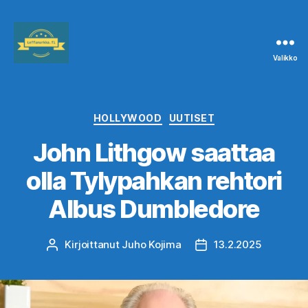
Valikko
Leffanurkka.fi
Kategoriat
HOLLYWOOD
UUTISET
John Lithgow saattaa
olla Tylypahkan rehtori
Albus Dumbledore
Kirjoittanut
Juho Kojima
13.2.2025
Kirjoittaja
Julkaisupäivämäärä