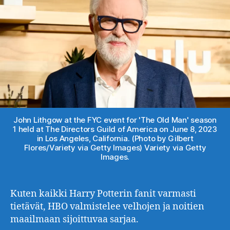
John Lithgow at the FYC event for 'The Old Man' season
1 held at The Directors Guild of America on June 8, 2023
in Los Angeles, California. (Photo by Gilbert
Flores/Variety via Getty Images) Variety via Getty
Images.
Kuten kaikki Harry Potterin fanit varmasti
tietävät, HBO valmistelee velhojen ja noitien
maailmaan sijoittuvaa sarjaa.