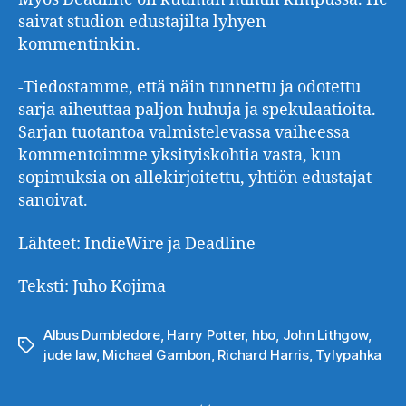
saivat studion edustajilta lyhyen
kommentinkin.
-Tiedostamme, että näin tunnettu ja odotettu
sarja aiheuttaa paljon huhuja ja spekulaatioita.
Sarjan tuotantoa valmistelevassa vaiheessa
kommentoimme yksityiskohtia vasta, kun
sopimuksia on allekirjoitettu, yhtiön edustajat
sanoivat.
Lähteet: IndieWire ja Deadline
Teksti: Juho Kojima
Albus Dumbledore
,
Harry Potter
,
hbo
,
John Lithgow
,
Avainsanat
jude law
,
Michael Gambon
,
Richard Harris
,
Tylypahka