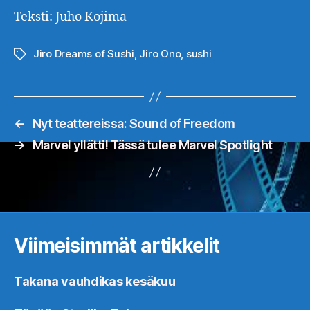
Teksti: Juho Kojima
Jiro Dreams of Sushi
,
Jiro Ono
,
sushi
Avainsanat
←
Nyt teattereissa: Sound of Freedom
→
Marvel yllätti! Tässä tulee Marvel Spotlight
Viimeisimmät artikkelit
Takana vauhdikas kesäkuu