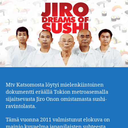
Mtv Katsomosta löytyi mielenkiintoinen
dokumentti eräällä Tokion metroasemalla
sijaitsevasta Jiro Onon omistamasta sushi-
ravintolasta.
Tämä vuonna 2011 valmistunut elokuva on
mainio kuvaelma japanilaisten suhteesta