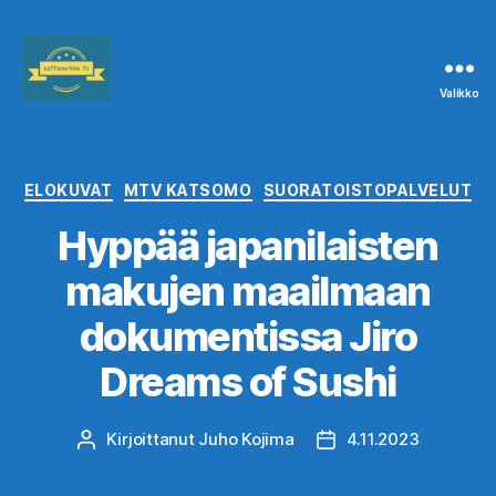
Valikko
Leffanurkka.fi
Kategoriat
ELOKUVAT
MTV KATSOMO
SUORATOISTOPALVELUT
Hyppää japanilaisten
makujen maailmaan
dokumentissa Jiro
Dreams of Sushi
Kirjoittanut
Juho Kojima
4.11.2023
Kirjoittaja
Julkaisupäivämäärä