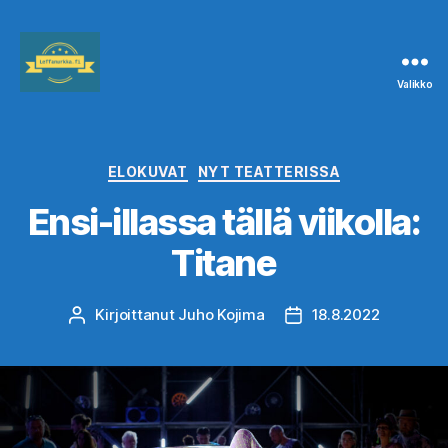
Valikko
Leffanurkka.fi
Kategoriat
ELOKUVAT
NYT TEATTERISSA
Ensi-illassa tällä viikolla:
Titane
Kirjoittanut
Juho Kojima
18.8.2022
Kirjoittaja
Julkaisupäivämäärä