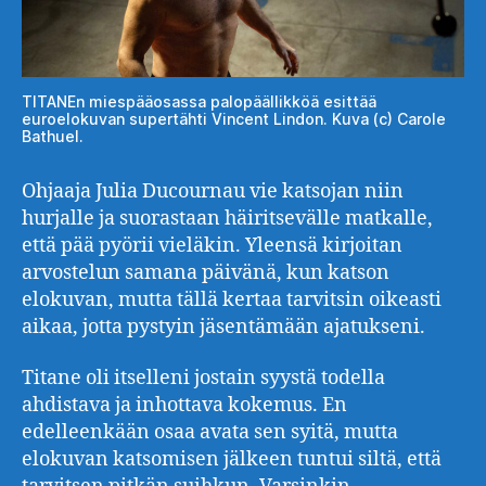
TITANEn miespääosassa palopäällikköä esittää
euroelokuvan supertähti Vincent Lindon. Kuva (c) Carole
Bathuel.
Ohjaaja Julia Ducournau vie katsojan niin
hurjalle ja suorastaan häiritsevälle matkalle,
että pää pyörii vieläkin. Yleensä kirjoitan
arvostelun samana päivänä, kun katson
elokuvan, mutta tällä kertaa tarvitsin oikeasti
aikaa, jotta pystyin jäsentämään ajatukseni.
Titane oli itselleni jostain syystä todella
ahdistava ja inhottava kokemus. En
edelleenkään osaa avata sen syitä, mutta
elokuvan katsomisen jälkeen tuntui siltä, että