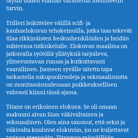
täysin uuden elämän varastetun identiteetin
turvin.
Trilleri leikittelee välillä scifi- ja
kauhuelokuvan tehokeinoilla, jotka taas tekevät
tilaa rikkinäisten keskushenkilöiden ja heidän
suhteensa tutkiskelulle. Elokuvan maailma on
jatkuvalla syötöllä yllätyksiä tarjoileva,
ylitsevuotavan runsas ja kutkuttavasti
vaarallinen. Juoneen syvälle uitettu tapa
tarkastella sukupuolirooleja ja seksuaalisuutta
on monitasoisuudessaan poikkeuksellisen
vahvasti kiinni tässä ajassa.
Titane on erikoinen elokuva. Se oli omaan
makuuni aivan liian väkivaltainen ja
seksuaalinen. Olen aina sanonut, että seksi ja
väkivalta kuuluvat elokuviin, jos ne kuljettavat
tarinaa eteenpäin. Titanessa mässäillään