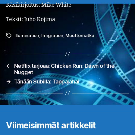
Käsikirjoitus: Mike White
Teksti: Juho Kojima
Illumination
,
Imigration
,
Muuttomatka
Avainsanat
←
Netflix tarjoaa: Chicken Run: Dawn of the
Nugget
→
Tänään Subilla: Tappajahai
Viimeisimmät artikkelit