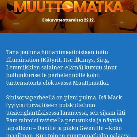
Tänä jouluna hittianimaatioistaan tuttu
Illumination (Kätyrit, Itse ilkimys, Sing,
Lemmikkien salainen elämä) kutsuu sinut
hullunkuriselle perhelennolle kohti
tuntematonta elokuvassa Muuttomatka.
Sinisorsaperheellä on pieni pulma. Isä Mack
tyytyisi turvalliseen polskutteluun
uusienglantilaisessa lammessa, sen sijaan äiti
Pam tahtoisi ravistella perustuksia ja näyttää
lapsilleen – Daxille ja pikku Gwenille – koko
maailman. Kun toinen muuttomatkalta palaava