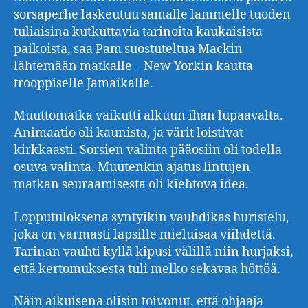
sorsaperhe laskeutuu samalle lammelle tuoden
tuliaisina kutkuttavia tarinoita kaukaisista
paikoista, saa Pam suostuteltua Mackin
lähtemään matkalle – New Yorkin kautta
trooppiselle Jamaikalle.
Muuttomatka vaikutti alkuun ihan lupaavalta.
Animaatio oli kaunista, ja värit loistivat
kirkkaasti. Sorsien valinta pääosiin oli todella
osuva valinta. Muutenkin ajatus lintujen
matkan seuraamisesta oli kiehtova idea.
Lopputuloksena syntyikin vauhdikas huristelu,
joka on varmasti lapsille mieluisaa viihdettä.
Tarinan vauhti kyllä kipusi välillä niin hurjaksi,
että kertomuksesta tuli melko sekavaa höttöä.
Näin aikuisena olisin toivonut, että ohjaaja