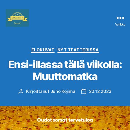
Valikko
Leffanurkka.fi
Kategoriat
ELOKUVAT
NYT TEATTERISSA
Ensi-illassa tällä viikolla:
Muuttomatka
Kirjoittanut
Juho Kojima
20.12.2023
Kirjoittaja
Julkaisupäivämäärä