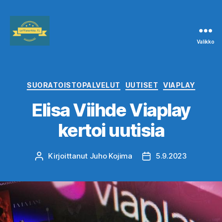
Valikko
Leffanurkka.fi
Kategoriat
SUORATOISTOPALVELUT
UUTISET
VIAPLAY
Elisa Viihde Viaplay
kertoi uutisia
Kirjoittanut
Juho Kojima
5.9.2023
Kirjoittaja
Julkaisupäivämäärä