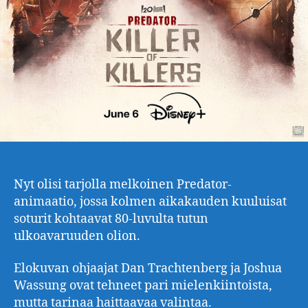
Nyt olisi tarjolla melkoinen Predator-
animaatio, jossa kolmen aikakauden kuuluisat
soturit kohtaavat 80-luvulta tutun
ulkoavaruuden olion.
Elokuvan ohjaajat Dan Trachtenberg ja Joshua
Wassung ovat tehneet pari mielenkiintoista,
mutta tarinaa haittaavaa valintaa.