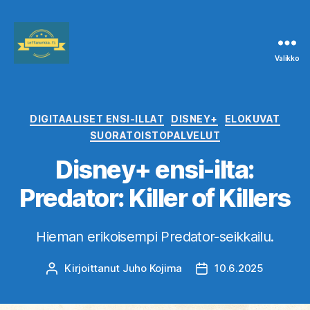
Valikko
Leffanurkka.fi
Kategoriat
DIGITAALISET ENSI-ILLAT
DISNEY+
ELOKUVAT
SUORATOISTOPALVELUT
Disney+ ensi-ilta:
Predator: Killer of Killers
Hieman erikoisempi Predator-seikkailu.
Kirjoittanut
Juho Kojima
10.6.2025
Kirjoittaja
Julkaisupäivämäärä