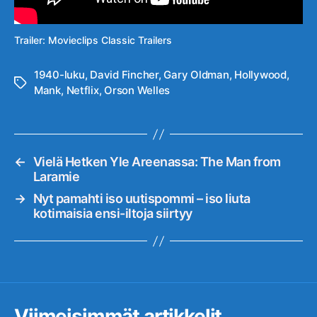
Trailer: Movieclips Classic Trailers
1940-luku
,
David Fincher
,
Gary Oldman
,
Hollywood
,
Avainsanat
Mank
,
Netflix
,
Orson Welles
←
Vielä Hetken Yle Areenassa: The Man from
Laramie
→
Nyt pamahti iso uutispommi – iso liuta
kotimaisia ensi-iltoja siirtyy
Viimeisimmät artikkelit