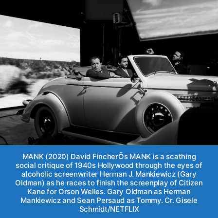
MANK (2020) David FincherÕs MANK is a scathing
social critique of 1940s Hollywood through the eyes of
alcoholic screenwriter Herman J. Mankiewicz (Gary
Oldman) as he races to finish the screenplay of Citizen
Kane for Orson Welles. Gary Oldman as Herman
Mankiewicz and Sean Persaud as Tommy. Cr. Gisele
Schmidt/NETFLIX