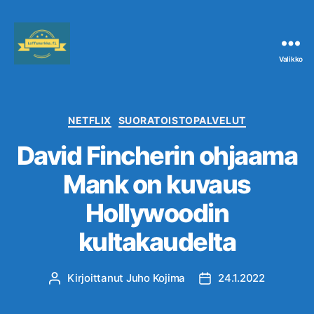
Valikko
Leffanurkka.fi
Kategoriat
NETFLIX
SUORATOISTOPALVELUT
David Fincherin ohjaama
Mank on kuvaus
Hollywoodin
kultakaudelta
Kirjoittanut
Juho Kojima
24.1.2022
Kirjoittaja
Julkaisupäivämäärä