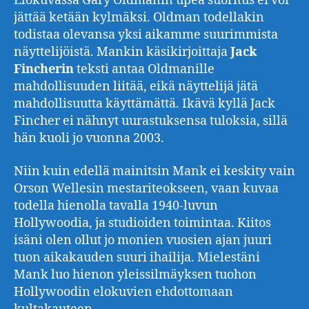
Elokuvassa Gary Oldmanin upea suoritus ei voi
jättää ketään kylmäksi. Oldman todellakin
todistaa olevansa yksi aikamme suurimmista
näyttelijöistä. Mankin käsikirjoittaja
Jack
Fincherin
teksti antaa Oldmanille
mahdollisuuden liitää, eikä näyttelijä jätä
mahdollisuutta käyttämättä. Ikävä kyllä Jack
Fincher ei nähnyt uurastuksensa tuloksia, sillä
hän kuoli jo vuonna 2003.
Niin kuin edellä mainitsin Mank ei keskity vain
Orson Wellesin mestariteokseen, vaan kuvaa
todella hienolla tavalla 1940-luvun
Hollywoodia, ja studioiden toimintaa. Kiitos
isäni olen ollut jo monien vuosien ajan juuri
tuon aikakauden suuri ihailija. Mielestäni
Mank luo hienon yleissilmäyksen tuohon
Hollywoodin elokuvien ehdottomaan