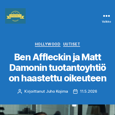
Valikko
Leffanurkka.fi
Kategoriat
HOLLYWOOD
UUTISET
Ben Affleckin ja Matt
Damonin tuotantoyhtiö
on haastettu oikeuteen
Kirjoittanut
Juho Kojima
11.5.2026
Kirjoittaja
Julkaisupäivämäärä