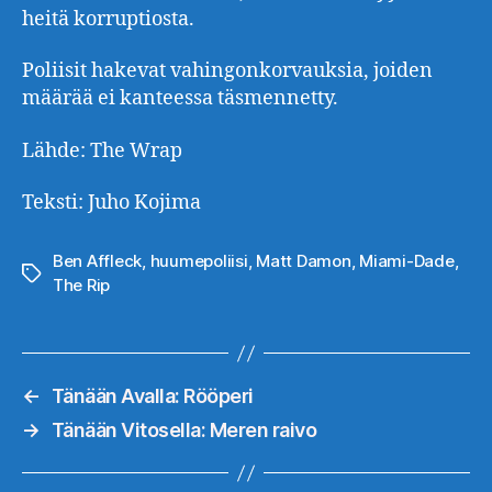
heitä korruptiosta.
Poliisit hakevat vahingonkorvauksia, joiden
määrää ei kanteessa täsmennetty.
Lähde: The Wrap
Teksti: Juho Kojima
Ben Affleck
,
huumepoliisi
,
Matt Damon
,
Miami-Dade
,
Avainsanat
The Rip
←
Tänään Avalla: Rööperi
→
Tänään Vitosella: Meren raivo