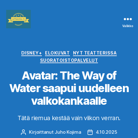
Valikko
Leffanurkka.fi
Kategoriat
DISNEY+
ELOKUVAT
NYT TEATTERISSA
SUORATOISTOPALVELUT
Avatar: The Way of
Water saapui uudelleen
valkokankaalle
Tätä riemua kestää vain viikon verran.
Kirjoittanut
Juho Kojima
4.10.2025
Kirjoittaja
Julkaisupäivämäärä