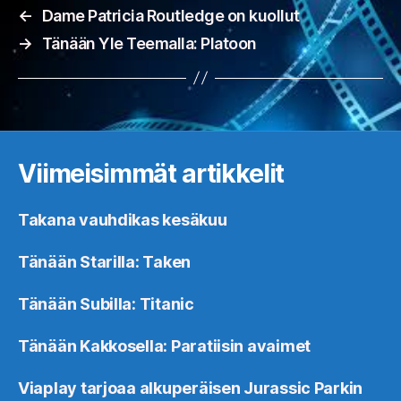
←
Dame Patricia Routledge on kuollut
→
Tänään Yle Teemalla: Platoon
Viimeisimmät artikkelit
Takana vauhdikas kesäkuu
Tänään Starilla: Taken
Tänään Subilla: Titanic
Tänään Kakkosella: Paratiisin avaimet
Viaplay tarjoaa alkuperäisen Jurassic Parkin