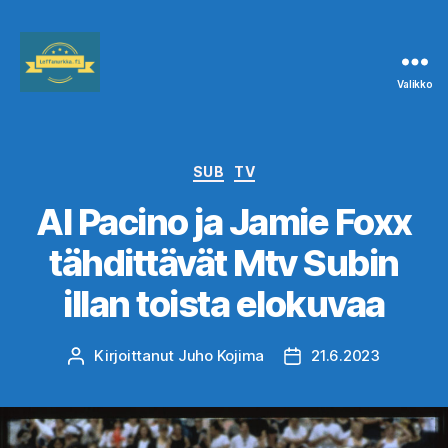
Valikko
Leffanurkka.fi
Kategoriat
SUB
TV
Al Pacino ja Jamie Foxx
tähdittävät Mtv Subin
illan toista elokuvaa
Kirjoittanut
Juho Kojima
21.6.2023
Kirjoittaja
Julkaisupäivämäärä