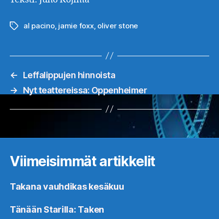
al pacino
,
jamie foxx
,
oliver stone
Avainsanat
←
Leffalippujen hinnoista
→
Nyt teattereissa: Oppenheimer
Viimeisimmät artikkelit
Takana vauhdikas kesäkuu
Tänään Starilla: Taken