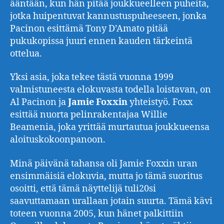
ääntään, kun hän pitää joukkueelleen puheita,
jotka huipentuvat kannustuspuheeseen, jonka
Pacinon esittämä Tony D’Amato pitää
pukukopissa juuri ennen kauden tärkeintä
ottelua.
Yksi asia, joka tekee tästä vuonna 1999
valmistuneesta elokuvasta todella loistavan, on
Al Pacinon ja
Jamie Foxxin
yhteistyö. Foxx
esittää nuorta pelinrakentajaa Willie
Beamenia, joka yrittää murtautua joukkueensa
aloituskokoonpanoon.
Minä päivänä tahansa oli Jamie Foxxin uran
ensimmäisiä elokuvia, mutta jo tämä suoritus
osoitti, että tämä näyttelijä tuli20si
saavuttamaan urallaan jotain suurta. Tämä kävi
toteen vuonna 2005, kun hänet palkittiin