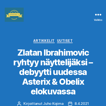
Valikko
Leffanurkka.fi
Kategoriat
ARTIKKELIT
UUTISET
Zlatan Ibrahimovic
ryhtyy näyttelijäksi –
debyytti uudessa
Asterix & Obelix
elokuvassa
Kirjoittanut
Juho Kojima
8.4.2021
Kirjoittaja
Julkaisupäivämäärä