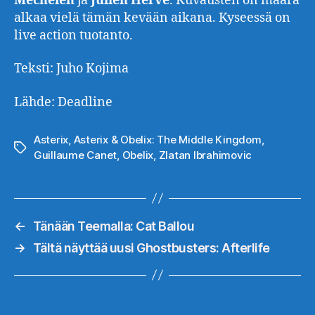
Mechelen
ja
Julien
Hervé
. Kuvausten on määrä
alkaa vielä tämän kevään aikana. Kyseessä on
live action tuotanto.
Teksti: Juho Kojima
Lähde: Deadline
Asterix
,
Asterix & Obelix: The Middle Kingdom
,
Avainsanat
Guillaume Canet
,
Obelix
,
Zlatan Ibrahimovic
←
Tänään Teemalla: Cat Ballou
→
Tältä näyttää uusi Ghostbusters: Afterlife