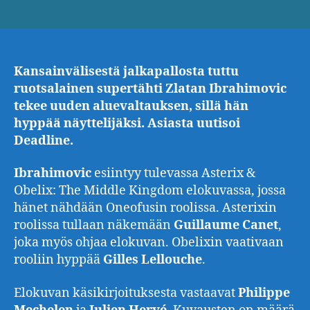
Kansainvälisestä jalkapallosta tuttu
ruotsalainen supertähti
Zlatan Ibrahimovic
tekee uuden aluevaltauksen, sillä hän
hyppää näyttelijäksi. Asiasta uutisoi
Deadline.
Ibrahimovic
esiintyy tulevassa Asterix &
Obelix: The Middle Kingdom elokuvassa, jossa
hänet nähdään Oneofusin roolissa. Asterixin
roolissa tullaan näkemään
Guillaume
Canet
,
joka myös ohjaa elokuvan. Obelixin vaativaan
rooliin hyppää
Gilles
Lellouche
.
Elokuvan käsikirjoituksesta vastaavat
Philippe