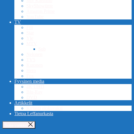
Mtv Katsomo
SkyShowtime
Amazon Prime
YouTube
TV
Frii
Star
Yle
MTV
Sub
Nelonen
TV5
Kutonen
Hero
Fox
Fyysinen media
4K UHD
Blu-Ray
DVD
Artikkelit
Kirjasta elokuvaksi
Tietoa Leffanurkasta
Sulje valikko