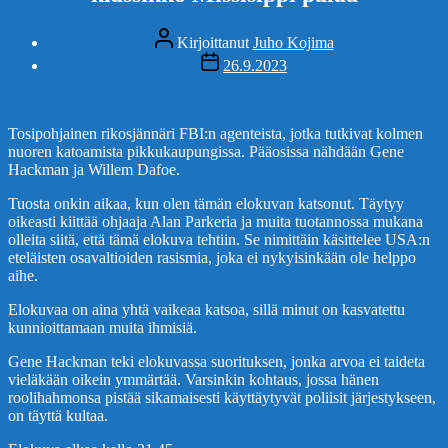
Kirjoittaja
Kirjoittanut
Juho Kojima
Julkaisupäivämäärä
26.9.2023
Tosipohjainen rikosjännäri FBI:n agenteista, jotka tutkivat kolmen
nuoren katoamista pikkukaupungissa. Pääosissa nähdään Gene
Hackman ja Willem Dafoe.
Tuosta onkin aikaa, kun olen tämän elokuvan katsonut. Täytyy
oikeasti kiittää ohjaaja Alan Parkeria ja muita tuotannossa mukana
olleita siitä, että tämä elokuva tehtiin. Se nimittäin käsittelee USA:n
eteläisten osavaltioiden rasismia, joka ei nykyisinkään ole helppo
aihe.
Elokuvaa on aina yhtä vaikeaa katsoa, sillä minut on kasvatettu
kunnioittamaan muita ihmisiä.
Gene Hackman teki elokuvassa suorituksen, jonka arvoa ei taideta
vieläkään oikein ymmärtää. Varsinkin kohtaus, jossa hänen
roolihahmonsa pistää sikamaisesti käyttäytyvät poliisit järjestykseen,
on täyttä kultaa.