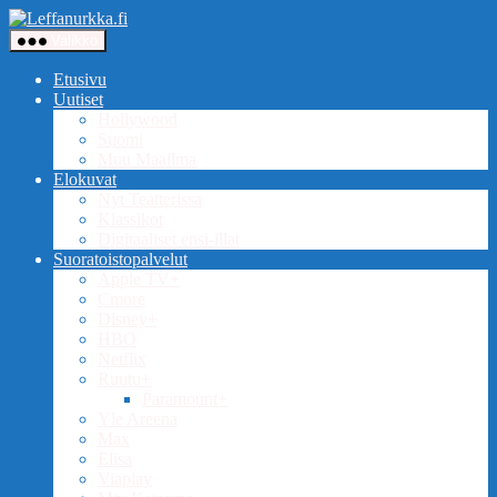
Siirry
Leffanurkka.fi
sisältöön
Valikko
Etusivu
Uutiset
Hollywood
Suomi
Muu Maailma
Elokuvat
Nyt Teatterissa
Klassikot
Digitaaliset ensi-illat
Suoratoistopalvelut
Apple TV+
Cmore
Disney+
HBO
Netflix
Ruutu+
Paramount+
Yle Areena
Max
Elisa
Viaplay