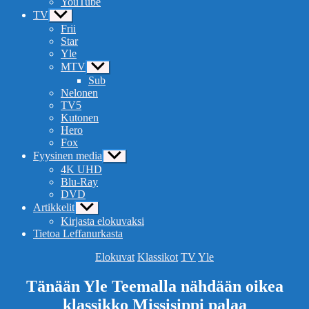
YouTube
TV
Näytä
alavalikko
Frii
Star
Yle
MTV
Näytä
alavalikko
Sub
Nelonen
TV5
Kutonen
Hero
Fox
Fyysinen media
Näytä
alavalikko
4K UHD
Blu-Ray
DVD
Artikkelit
Näytä
alavalikko
Kirjasta elokuvaksi
Tietoa Leffanurkasta
Kategoriat
Elokuvat
Klassikot
TV
Yle
Tänään Yle Teemalla nähdään oikea
klassikko Missisippi palaa