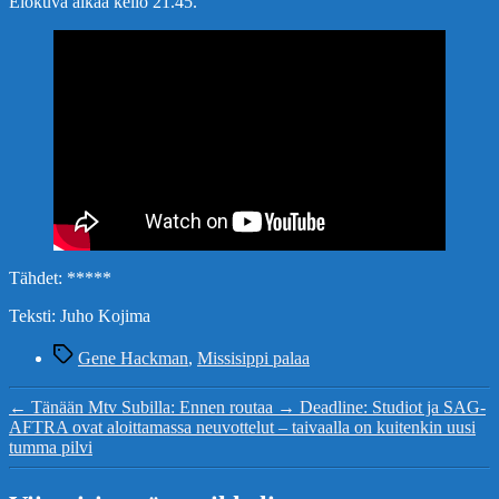
Elokuva alkaa kello 21.45.
Tähdet: *****
Teksti: Juho Kojima
Avainsanat
Gene Hackman
,
Missisippi palaa
←
Tänään Mtv Subilla: Ennen routaa
→
Deadline: Studiot ja SAG-
AFTRA ovat aloittamassa neuvottelut – taivaalla on kuitenkin uusi
tumma pilvi