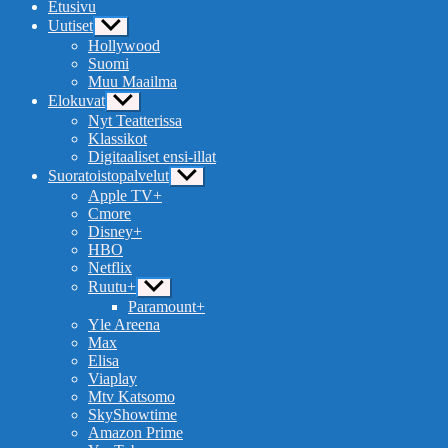
Etusivu
Uutiset
Näytä
alavalikko
Hollywood
Suomi
Muu Maailma
Elokuvat
Näytä
alavalikko
Nyt Teatterissa
Klassikot
Digitaaliset ensi-illat
Suoratoistopalvelut
Näytä
alavalikko
Apple TV+
Cmore
Disney+
HBO
Netflix
Ruutu+
Näytä
alavalikko
Paramount+
Yle Areena
Max
Elisa
Viaplay
Mtv Katsomo
SkyShowtime
Amazon Prime