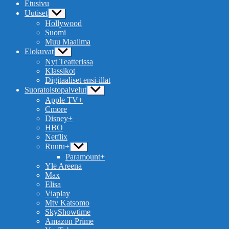
Etusivu
Uutiset
Näytä
alavalikko
Hollywood
Suomi
Muu Maailma
Elokuvat
Näytä
alavalikko
Nyt Teatterissa
Klassikot
Digitaaliset ensi-illat
Suoratoistopalvelut
Näytä
alavalikko
Apple TV+
Cmore
Disney+
HBO
Netflix
Ruutu+
Näytä
alavalikko
Paramount+
Yle Areena
Max
Elisa
Viaplay
Mtv Katsomo
SkyShowtime
Amazon Prime