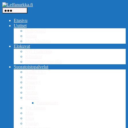
Siirry
Leffanurkka.fi
sisältöön
Valikko
Etusivu
Uutiset
Hollywood
Suomi
Muu Maailma
Elokuvat
Nyt Teatterissa
Klassikot
Digitaaliset ensi-illat
Suoratoistopalvelut
Apple TV+
Cmore
Disney+
HBO
Netflix
Ruutu+
Paramount+
Yle Areena
Max
Elisa
Viaplay