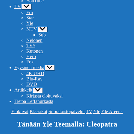
YouTube
TV
Näytä
alavalikko
Frii
Star
Yle
MTV
Näytä
alavalikko
Sub
Nelonen
TV5
Kutonen
Hero
Fox
Fyysinen media
Näytä
alavalikko
4K UHD
Blu-Ray
DVD
Artikkelit
Näytä
alavalikko
Kirjasta elokuvaksi
Tietoa Leffanurkasta
Kategoriat
Elokuvat
Klassikot
Suoratoistopalvelut
TV
Yle
Yle Areena
Tänään Yle Teemalla: Cleopatra