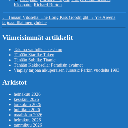
Kleopatra
,
Richard Burton
←
Tänään Vitosella: The Long Kiss Goodnight
→
Yle Areena
tarjoaa: Illallinen yhdelle
Viimeisimmät artikkelit
Takana vauhdikas kesäkuu
Tänään Starilla: Taken
Tänään Subilla: Titanic
Tänään Kakkosella: Paratiisin avaimet
Viaplay tarjoaa alkuperäisen Jurassic Parkin vuodelta 1993
Arkistot
heinäkuu 2026
kesäkuu 2026
toukokuu 2026
huhtikuu 2026
maaliskuu 2026
helmikuu 2026
tammikuu 2026