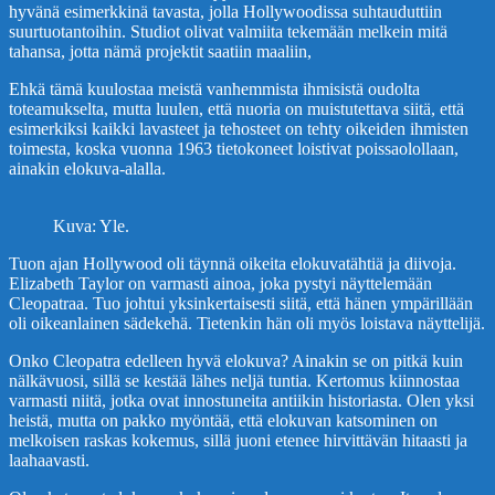
hyvänä esimerkkinä tavasta, jolla Hollywoodissa suhtauduttiin
suurtuotantoihin. Studiot olivat valmiita tekemään melkein mitä
tahansa, jotta nämä projektit saatiin maaliin,
Ehkä tämä kuulostaa meistä vanhemmista ihmisistä oudolta
toteamukselta, mutta luulen, että nuoria on muistutettava siitä, että
esimerkiksi kaikki lavasteet ja tehosteet on tehty oikeiden ihmisten
toimesta, koska vuonna 1963 tietokoneet loistivat poissaolollaan,
ainakin elokuva-alalla.
Kuva: Yle.
Tuon ajan Hollywood oli täynnä oikeita elokuvatähtiä ja diivoja.
Elizabeth Taylor on varmasti ainoa, joka pystyi näyttelemään
Cleopatraa. Tuo johtui yksinkertaisesti siitä, että hänen ympärillään
oli oikeanlainen sädekehä. Tietenkin hän oli myös loistava näyttelijä.
Onko Cleopatra edelleen hyvä elokuva? Ainakin se on pitkä kuin
nälkävuosi, sillä se kestää lähes neljä tuntia. Kertomus kiinnostaa
varmasti niitä, jotka ovat innostuneita antiikin historiasta. Olen yksi
heistä, mutta on pakko myöntää, että elokuvan katsominen on
melkoisen raskas kokemus, sillä juoni etenee hirvittävän hitaasti ja
laahaavasti.