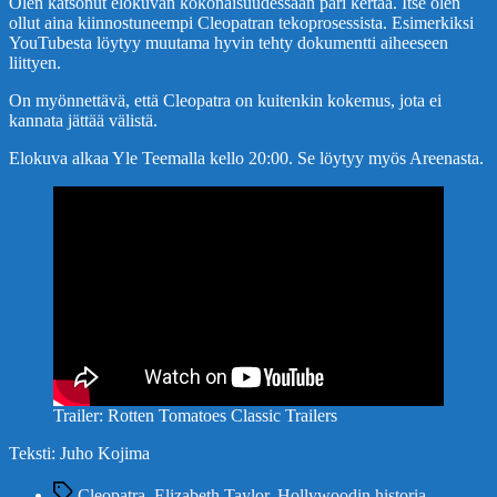
Olen katsonut elokuvan kokonaisuudessaan pari kertaa. Itse olen
ollut aina kiinnostuneempi Cleopatran tekoprosessista. Esimerkiksi
YouTubesta löytyy muutama hyvin tehty dokumentti aiheeseen
liittyen.
On myönnettävä, että Cleopatra on kuitenkin kokemus, jota ei
kannata jättää välistä.
Elokuva alkaa Yle Teemalla kello 20:00. Se löytyy myös Areenasta.
Trailer: Rotten Tomatoes Classic Trailers
Teksti: Juho Kojima
Avainsanat
Cleopatra
,
Elizabeth Taylor
,
Hollywoodin historia
,