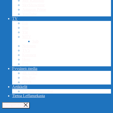
Mtv Katsomo
SkyShowtime
Amazon Prime
YouTube
TV
Frii
Star
Yle
MTV
Sub
Nelonen
TV5
Kutonen
Hero
Fox
Fyysinen media
4K UHD
Blu-Ray
DVD
Artikkelit
Kirjasta elokuvaksi
Tietoa Leffanurkasta
Sulje valikko