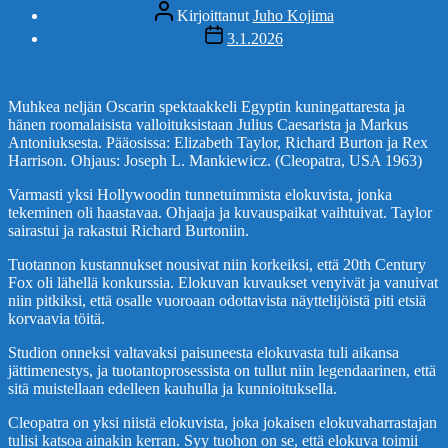
Kirjoittaja
Kirjoittanut
Juho Kojima
Julkaisupäivämäärä
3.1.2026
Muhkea neljän Oscarin spektaakkeli Egyptin kuningattaresta ja
hänen roomalaisista valloituksistaan Julius Caesarista ja Markus
Antoniuksesta. Pääosissa: Elizabeth Taylor, Richard Burton ja Rex
Harrison. Ohjaus: Joseph L. Mankiewicz. (Cleopatra, USA 1963)
Varmasti yksi Hollywoodin tunnetuimmista elokuvista, jonka
tekeminen oli haastavaa. Ohjaaja ja kuvauspaikat vaihtuivat. Taylor
sairastui ja rakastui Richard Burtoniin.
Tuotannon kustannukset nousivat niin korkeiksi, että 20th Century
Fox oli lähellä konkurssia. Elokuvan kuvaukset venyivät ja vanuivat
niin pitkiksi, että osalle vuoroaan odottavista näyttelijöistä piti etsiä
korvaavia töitä.
Studion onneksi valtavaksi paisuneesta elokuvasta tuli aikansa
jättimenestys, ja tuotantoprosessista on tullut niin legendaarinen, että
sitä muistellaan edelleen kauhulla ja kunnioituksella.
Cleopatra on yksi niistä elokuvista, joka jokaisen elokuvaharrastajan
tulisi katsoa ainakin kerran. Syy tuohon on se, että elokuva toimii