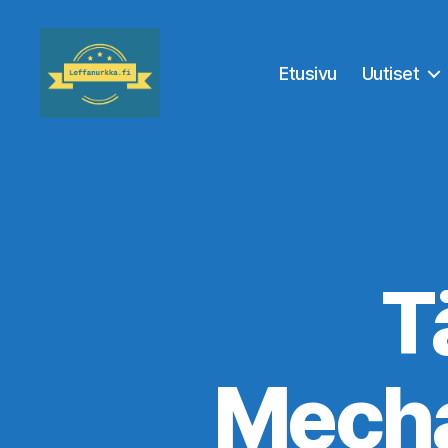
Etusivu
Uutiset
Leffanurkka.fi
T
Mecha