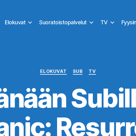
Elokuvat
Suoratoistopalvelut
TV
Fyysi
Kategoriat
ELOKUVAT
SUB
TV
änään Subill
nic: Resurr