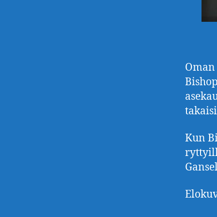
Oman 
Bishop
asekau
takais
Kun Bi
ryttyi
Gansel
Elokuv