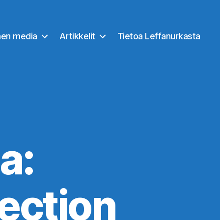
nen media
Artikkelit
Tietoa Leffanurkasta
a:
ection