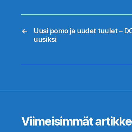
←
Uusi pomo ja uudet tuulet – D
uusiksi
Viimeisimmät artikkel