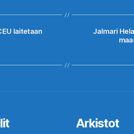
CEU laitetaan
Jalmari Hela
maai
it
Arkistot