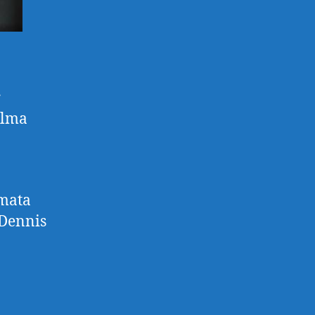
r
ulma
omata
 Dennis