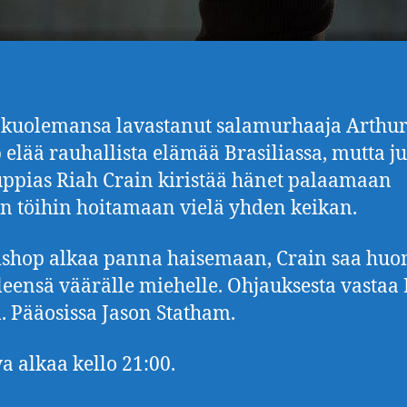
kuolemansa lavastanut salamurhaaja Arthu
 elää rauhallista elämää Brasiliassa, mutta j
ppias Riah Crain kiristää hänet palaamaan
in töihin hoitamaan vielä yhden keikan.
shop alkaa panna haisemaan, Crain saa hu
lleensä väärälle miehelle. Ohjauksesta vastaa
. Pääosissa Jason Statham.
a alkaa kello 21:00.