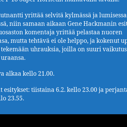
utnantti yrittää selvitä kylmässä ja lumisessa
sä, niin samaan aikaan Gene Hackmanin esi
luosaston komentaja yrittää pelastaa nuoren
nsa, mutta tehtävä ei ole helppo, ja kokenut u
 tekemään uhrauksia, joilla on suuri vaikutus
 uraansa.
a alkaa kello 21.00.
 esitykset: tiistaina 6.2. kello 23.00 ja perjan
llo 23.55.