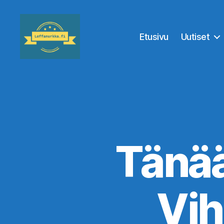
Etusivu
Uutiset
Leffanurkka.fi
Tänää
Vih