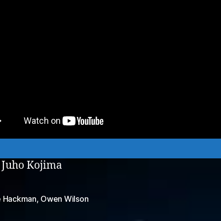
: Juho Kojima
 Hackman
,
Owen Wilson
at