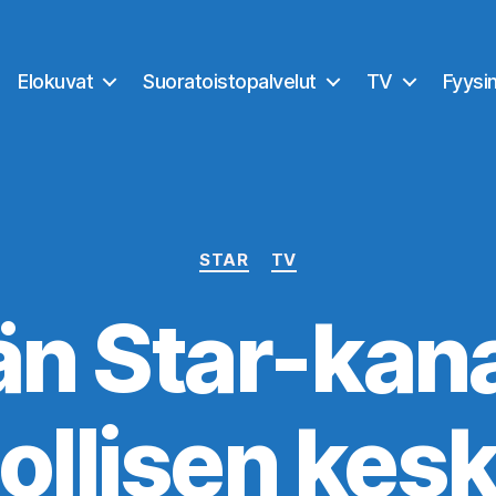
Elokuvat
Suoratoistopalvelut
TV
Fyysi
Kategoriat
STAR
TV
n Star-kana
ollisen kesk