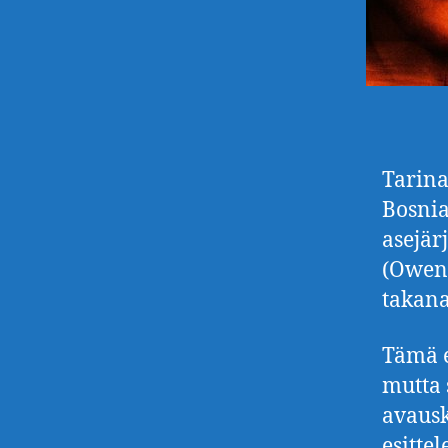
Tarina
Bosnia
asejär
(Owen 
takana
Tämä e
mutta 
avausk
esitte