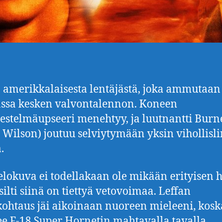
 amerikkalaisesta lentäjästä, joka ammutaan
ssa kesken valvontalennon. Koneen
jestelmäupseeri menehtyy, ja luutnantti Burn
Wilson) joutuu selviytymään yksin vihollisli
.
lokuva ei todellakaan ole mikään erityisen 
silti siinä on tiettyä vetovoimaa. Leffan
ohtaus jäi aikoinaan nuoreen mieleeni, kosk
lee F-18 Super Hornetin mahtavalla tavalla.