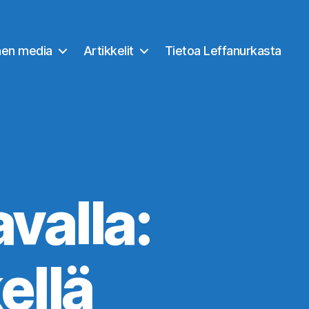
nen media
Artikkelit
Tietoa Leffanurkasta
valla:
ellä