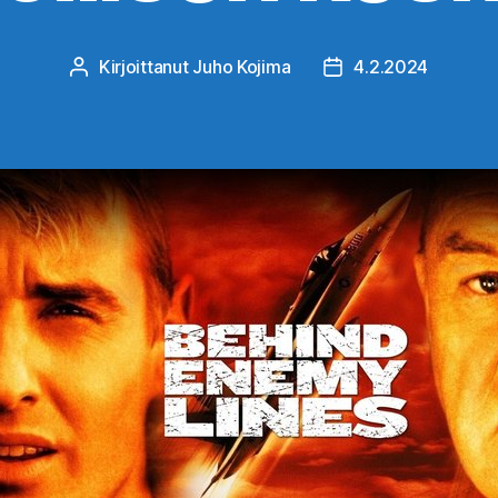
Kirjoittanut
Juho Kojima
4.2.2024
Kirjoittaja
Julkaisupäivämäärä