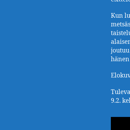
Kun lu
metsäs
taiste
alaise
joutuu
hänen
Elokuv
Tulevat
9.2. ke