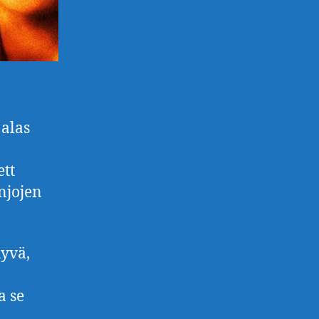
 alas
ett
njojen
hyvä,
a se