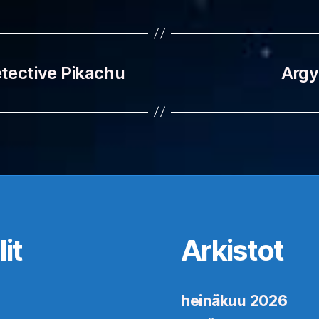
tective Pikachu
Argyl
it
Arkistot
heinäkuu 2026