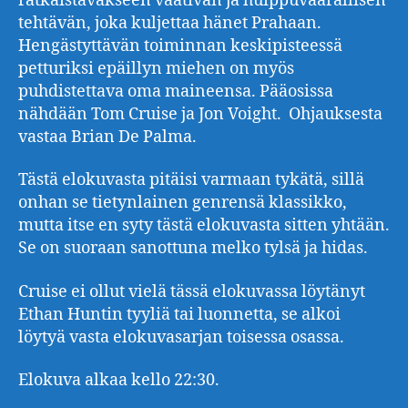
ratkaistavakseen vaativan ja huippuvaarallisen
tehtävän, joka kuljettaa hänet Prahaan.
Hengästyttävän toiminnan keskipisteessä
petturiksi epäillyn miehen on myös
puhdistettava oma maineensa. Pääosissa
nähdään Tom Cruise ja Jon Voight. Ohjauksesta
vastaa Brian De Palma.
Tästä elokuvasta pitäisi varmaan tykätä, sillä
onhan se tietynlainen genrensä klassikko,
mutta itse en syty tästä elokuvasta sitten yhtään.
Se on suoraan sanottuna melko tylsä ja hidas.
Cruise ei ollut vielä tässä elokuvassa löytänyt
Ethan Huntin tyyliä tai luonnetta, se alkoi
löytyä vasta elokuvasarjan toisessa osassa.
Elokuva alkaa kello 22:30.