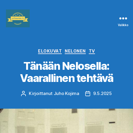
Valikko
Leffanurkka.fi
Kategoriat
ELOKUVAT
NELONEN
TV
Tänään Nelosella:
Vaarallinen tehtävä
Kirjoittanut
Juho Kojima
9.5.2025
Kirjoittaja
Julkaisupäivämäärä