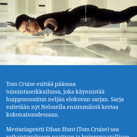
Tom Cruise esittää pääosaa
toimintaseikkailussa, joka käynnistää
huippusuositun neljän elokuvan sarjan. Sarja
esitetään nyt Nelosella ensimmäistä kertaa
kokonaisuudessaan.
Mestariagentti Ethan Hunt (Tom Cruise) saa