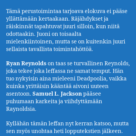
Tämä perustoimintaa tarjoava elokuva ei pääse
yllättämään kertaakaan. Räjähdykset ja
räiskinnät tapahtuvat juuri silloin, kun niitä
odottaakin. Juoni on toisaalta
mielenkiintoinen, mutta se on kuitenkin juuri
sellaista tavallista toimintahöttöä.
Ryan
Reynolds
on taas se turvallinen Reynolds,
joka tekee joka leffassa ne samat temput. Hän
tuo nykyisin aina mieleeni Deadpoolia, vaikka
kuinka yrittäisin kääntää aivoni uuteen
asentoon.
Samuel
L
.
Jackson
pääsee
puhumaan karkeita ja viihdyttämään
Raynoldsia.
Kyllähän tämän leffan nyt kerran katsoo, mutta
sen myös unohtaa heti lopputekstien jälkeen.