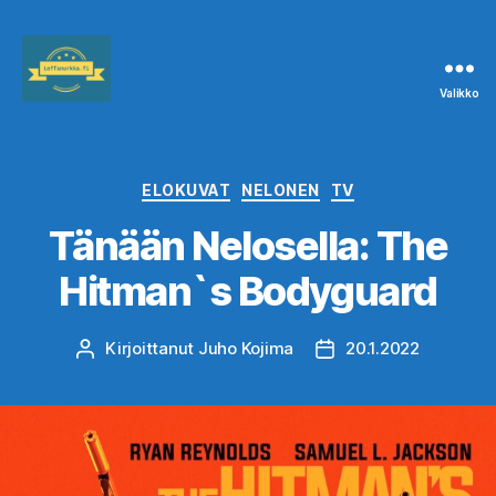
Valikko
Leffanurkka.fi
Kategoriat
ELOKUVAT
NELONEN
TV
Tänään Nelosella: The
Hitman`s Bodyguard
Kirjoittanut
Juho Kojima
20.1.2022
Kirjoittaja
Julkaisupäivämäärä