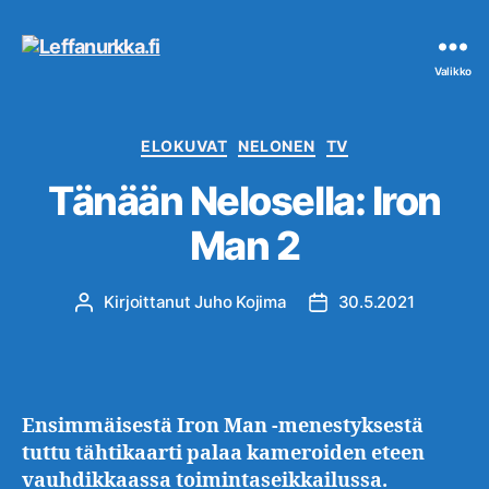
Leffanurkka.fi
Valikko
Kategoriat
ELOKUVAT
NELONEN
TV
Tänään Nelosella: Iron
Man 2
Kirjoittanut
Juho Kojima
30.5.2021
Kirjoittaja
Julkaisupäivämäärä
Ensimmäisestä Iron Man -menestyksestä
tuttu tähtikaarti palaa kameroiden eteen
vauhdikkaassa toimintaseikkailussa.