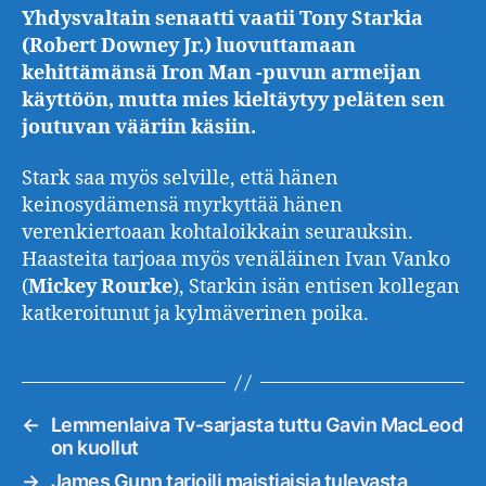
Yhdysvaltain senaatti vaatii Tony Starkia
(Robert Downey Jr.) luovuttamaan
kehittämänsä Iron Man -puvun armeijan
käyttöön, mutta mies kieltäytyy peläten sen
joutuvan vääriin käsiin.
Stark saa myös selville, että hänen
keinosydämensä myrkyttää hänen
verenkiertoaan kohtaloikkain seurauksin.
Haasteita tarjoaa myös venäläinen Ivan Vanko
(
Mickey
Rourke
), Starkin isän entisen kollegan
katkeroitunut ja kylmäverinen poika.
←
Lemmenlaiva Tv-sarjasta tuttu Gavin MacLeod
on kuollut
→
James Gunn tarjoili maistiaisia tulevasta