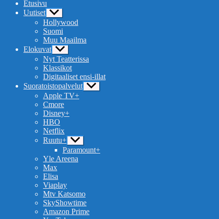
Etusivu
Uutiset
Näytä
alavalikko
Hollywood
Suomi
Muu Maailma
Elokuvat
Näytä
alavalikko
Nyt Teatterissa
Klassikot
Digitaaliset ensi-illat
Suoratoistopalvelut
Näytä
alavalikko
Apple TV+
Cmore
Disney+
HBO
Netflix
Ruutu+
Näytä
alavalikko
Paramount+
Yle Areena
Max
Elisa
Viaplay
Mtv Katsomo
SkyShowtime
Amazon Prime