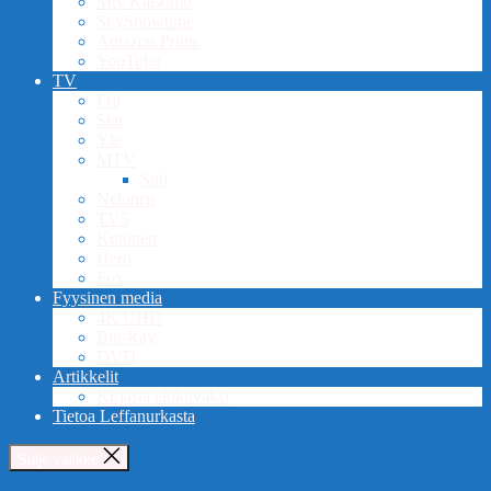
Mtv Katsomo
SkyShowtime
Amazon Prime
YouTube
TV
Frii
Star
Yle
MTV
Sub
Nelonen
TV5
Kutonen
Hero
Fox
Fyysinen media
4K UHD
Blu-Ray
DVD
Artikkelit
Kirjasta elokuvaksi
Tietoa Leffanurkasta
Sulje valikko