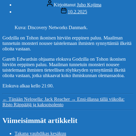
Kirjoittaja
Kirjoittanut
Juho Kojima
Julkaisupäivämäärä
10.2.2025
Kuva: Discovery Networks Danmark.
Godzilla on Tohon ikonisen hirviön eeppinen paluu. Maailman
tunnetuin monsteri nousee taistelemaan ihmisten synnyttämiä ilkeitä
olioita vastaan.
Gareth Edwardsin ohjaama elokuva Godzilla on Tohon ikonisen
hirviön eeppinen paluu. Maailman tunnetuin monsteri nousee
taistelemaan ihmisten tieteellisen röyhkeyden synnyttämiä ilkeitä
olioita vastaan, jotka uhkaavat koko ihmiskunnan olemassaoloa.
Elokuva alkaa kello 21:00.
←
Tänään Nelosella: Jack Reacher
→
Ensi-illassa tällä viikolla:
Risto Räppääjä ja kaksoisolento
Viimeisimmät artikkelit
Takana vauhdikas kesäkuu