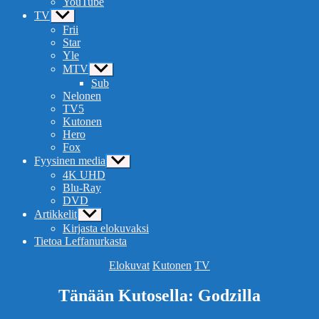
YouTube
TV
Näytä
alavalikko
Frii
Star
Yle
MTV
Näytä
alavalikko
Sub
Nelonen
TV5
Kutonen
Hero
Fox
Fyysinen media
Näytä
alavalikko
4K UHD
Blu-Ray
DVD
Artikkelit
Näytä
alavalikko
Kirjasta elokuvaksi
Tietoa Leffanurkasta
Kategoriat
Elokuvat
Kutonen
TV
Tänään Kutosella: Godzilla