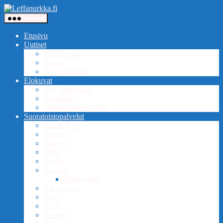
Siirry
Leffanurkka.fi
sisältöön
Valikko
Etusivu
Uutiset
Hollywood
Suomi
Muu Maailma
Elokuvat
Nyt Teatterissa
Klassikot
Digitaaliset ensi-illat
Suoratoistopalvelut
Apple TV+
Cmore
Disney+
HBO
Netflix
Ruutu+
Paramount+
Yle Areena
Max
Elisa
Viaplay