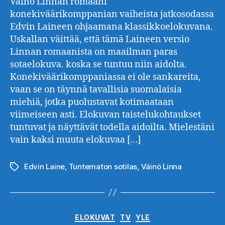
Väinö Linnan romaani
konekiväärikomppanian vaiheista jatkosodassa
Edvin Laineen ohjaamana klassikkoelokuvana.
Uskallan väittää, että tämä Laineen versio
Linnan romaanista on maailman paras
sotaelokuva. koska se tuntuu niin aidolta.
Konekiväärikomppaniassa ei ole sankareita,
vaan se on täynnä tavallisia suomalaisia
miehiä, jotka puolustavat kotimaataan
viimeiseen asti. Elokuvan taistelukohtaukset
tuntuvat ja näyttävät todella aidoilta. Mielestäni
vain kaksi muuta elokuvaa […]
Edvin Laine
,
Tuntematon sotilas
,
Väinö Linna
Avainsanat
Kategoriat
ELOKUVAT
TV
YLE