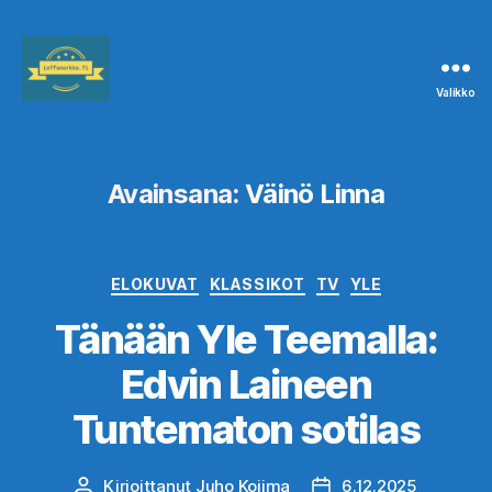
Valikko
Leffanurkka.fi
Avainsana:
Väinö Linna
Kategoriat
ELOKUVAT
KLASSIKOT
TV
YLE
Tänään Yle Teemalla:
Edvin Laineen
Tuntematon sotilas
Kirjoittanut
Juho Kojima
6.12.2025
Kirjoittaja
Julkaisupäivämäärä