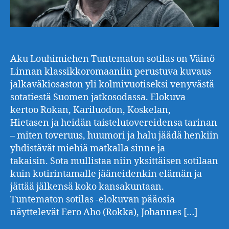
Aku Louhimiehen Tuntematon sotilas on Väinö
Linnan klassikkoromaaniin perustuva kuvaus
jalkaväkiosaston yli kolmivuotiseksi venyvästä
sotatiestä Suomen jatkosodassa. Elokuva
kertoo Rokan, Kariluodon, Koskelan,
Hietasen ja heidän taistelutovereidensa tarinan
– miten toveruus, huumori ja halu jäädä henkiin
yhdistävät miehiä matkalla sinne ja
takaisin. Sota mullistaa niin yksittäisen sotilaan
kuin kotirintamalle jääneidenkin elämän ja
jättää jälkensä koko kansakuntaan.
Tuntematon sotilas -elokuvan pääosia
näyttelevät Eero Aho (Rokka), Johannes […]