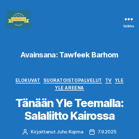
Valikko
Leffanurkka.fi
Avainsana:
Tawfeek Barhom
Kategoriat
ELOKUVAT
SUORATOISTOPALVELUT
TV
YLE
YLE AREENA
Tänään Yle Teemalla:
Salaliitto Kairossa
Kirjoittanut
Juho Kojima
7.9.2025
Kirjoittaja
Julkaisupäivämäärä