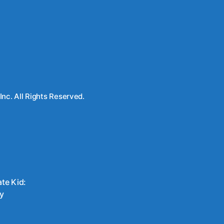
ä
c. All Rights Reserved.
te Kid:
ey