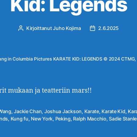
Kid: Legends
Kirjoittanut
Juho Kojima
2.6.2025
Kirjoittaja
Julkaisupäivämäär
ng in Columbia Pictures KARATE KID: LEGENDS © 2024 CTMG, In
it mukaan ja teatteriin mars!!
Wang
,
Jackie Chan
,
Joshua Jackson
,
Karate
,
Karate Kid
,
Kara
at
nds
,
Kung fu
,
New York
,
Peking
,
Ralph Macchio
,
Sadie Stanl