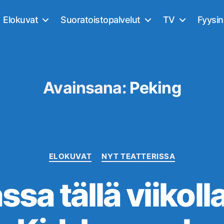
Elokuvat
Suoratoistopalvelut
TV
Fyysi
Avainsana:
Peking
Kategoriat
ELOKUVAT
NYT TEATTERISSA
assa tällä viikoll