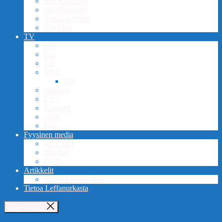
Mtv Katsomo
SkyShowtime
Amazon Prime
YouTube
TV
Frii
Star
Yle
MTV
Sub
Nelonen
TV5
Kutonen
Hero
Fox
Fyysinen media
4K UHD
Blu-Ray
DVD
Artikkelit
Kirjasta elokuvaksi
Tietoa Leffanurkasta
Sulje valikko