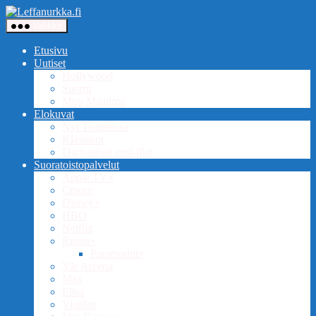
Siirry
Leffanurkka.fi
sisältöön
Valikko
Etusivu
Uutiset
Hollywood
Suomi
Muu Maailma
Elokuvat
Nyt Teatterissa
Klassikot
Digitaaliset ensi-illat
Suoratoistopalvelut
Apple TV+
Cmore
Disney+
HBO
Netflix
Ruutu+
Paramount+
Yle Areena
Max
Elisa
Viaplay