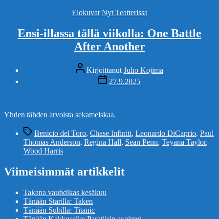
Kategoriat
Elokuvat
Nyt Teatterissa
Ensi-illassa tällä viikolla: One Battle
After Another
Kirjoittaja
Kirjoittanut
Juho Kojima
Julkaisupäivämäärä
27.9.2025
Yhden tähden arvoista sekamelskaa.
Avainsanat
Benicio del Toro
,
Chase Infiniti
,
Leonardo DiCaprio
,
Paul
Thomas Anderson
,
Regina Hall
,
Sean Penn
,
Teyana Taylor
,
Wood Harris
Viimeisimmät artikkelit
Takana vauhdikas kesäkuu
Tänään Starilla: Taken
Tänään Subilla: Titanic
Tänään Kakkosella: Paratiisin avaimet