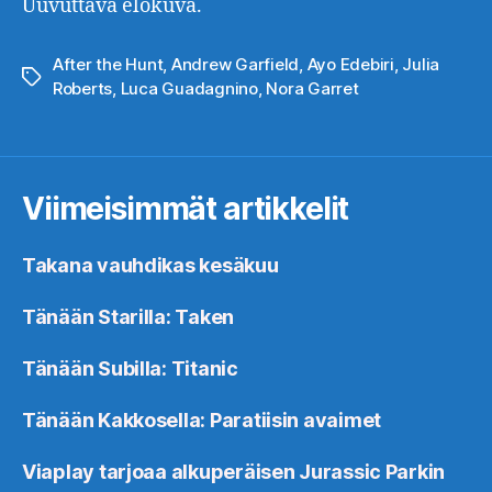
Uuvuttava elokuva.
After the Hunt
,
Andrew Garfield
,
Ayo Edebiri
,
Julia
Avainsanat
Roberts
,
Luca Guadagnino
,
Nora Garret
Viimeisimmät artikkelit
Takana vauhdikas kesäkuu
Tänään Starilla: Taken
Tänään Subilla: Titanic
Tänään Kakkosella: Paratiisin avaimet
Viaplay tarjoaa alkuperäisen Jurassic Parkin