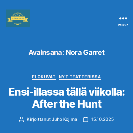
Valikko
Leffanurkka.fi
Avainsana:
Nora Garret
Kategoriat
ELOKUVAT
NYT TEATTERISSA
Ensi-illassa tällä viikolla:
After the Hunt
Kirjoittanut
Juho Kojima
15.10.2025
Kirjoittaja
Julkaisupäivämäärä