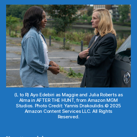
(L to R) Ayo Edebiri as Maggie and Julia Roberts as
Alma in AFTER THE HUNT, from Amazon MGM
Studios. Photo Credit: Yannis Drakoulidis.© 2025
Amazon Content Services LLC. All Rights
Reserved.