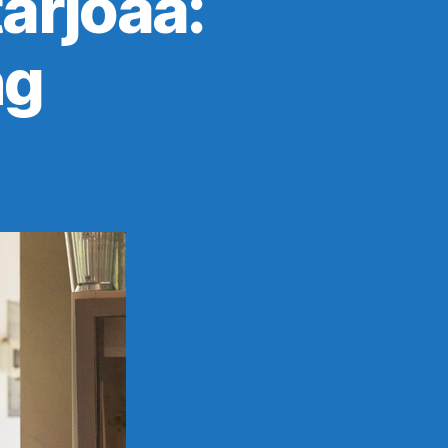
arjoaa:
ng