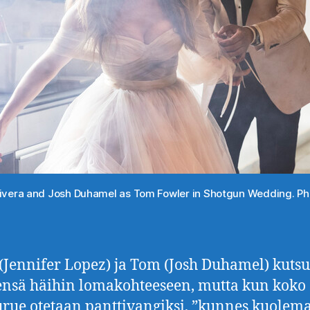
Rivera and Josh Duhamel as Tom Fowler in Shotgun Wedding. Pho
(Jennifer Lopez) ja Tom (Josh Duhamel) kuts
nsä häihin lomakohteeseen, mutta kun koko
rue otetaan panttivangiksi, ”kunnes kuolem