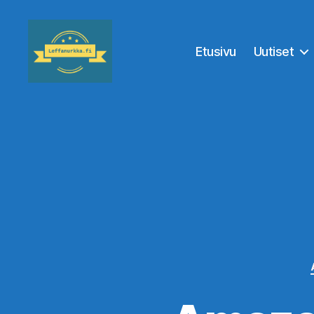
Etusivu
Uutiset
Leffanurkka.fi