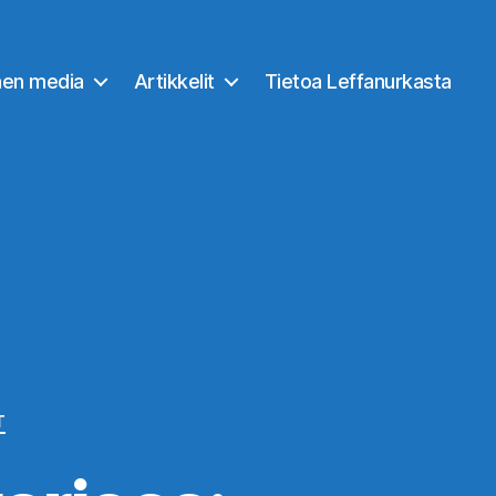
nen media
Artikkelit
Tietoa Leffanurkasta
T