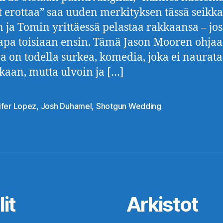
 erottaa” saa uuden merkityksen tässä seikka
 ja Tomin yrittäessä pelastaa rakkaansa – jos
tapa toisiaan ensin. Tämä Jason Mooren ohja
a on todella surkea, komedia, joka ei naurata
kaan, mutta ulvoin ja […]
ifer Lopez
,
Josh Duhamel
,
Shotgun Wedding
at
it
Arkistot