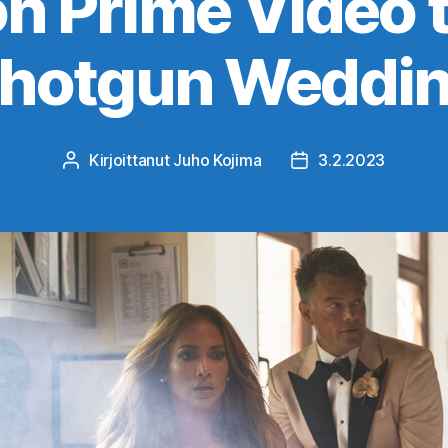
 Prime Video t
hotgun Weddi
Kirjoittanut
Juho Kojima
3.2.2023
Kirjoittaja
Julkaisupäivämäärä