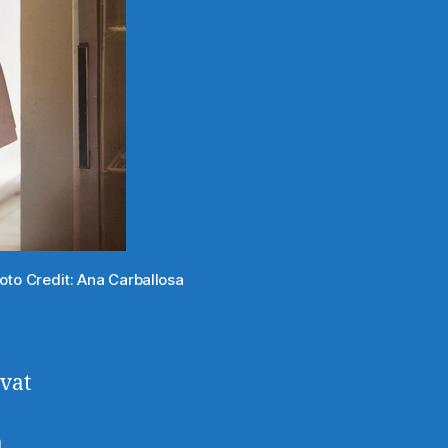
to Credit: Ana Carballosa
uvat
a