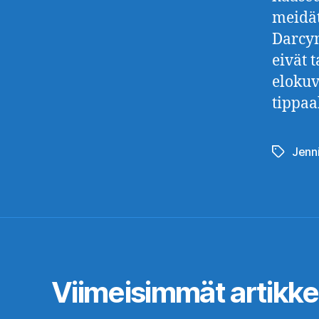
meidät
Darcyn
eivät 
elokuv
tippaa
Jenn
Avainsan
Viimeisimmät artikkel