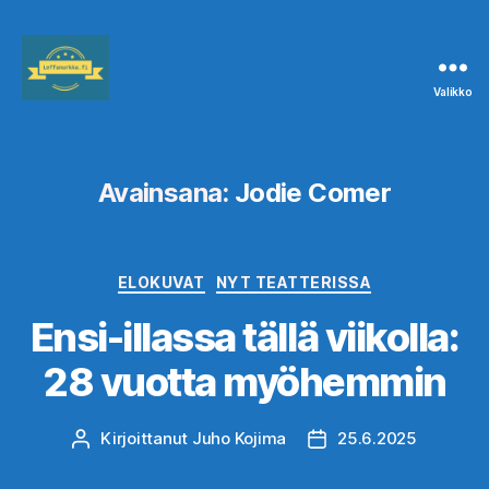
Valikko
Leffanurkka.fi
Avainsana:
Jodie Comer
Kategoriat
ELOKUVAT
NYT TEATTERISSA
Ensi-illassa tällä viikolla:
28 vuotta myöhemmin
Kirjoittanut
Juho Kojima
25.6.2025
Kirjoittaja
Julkaisupäivämäärä