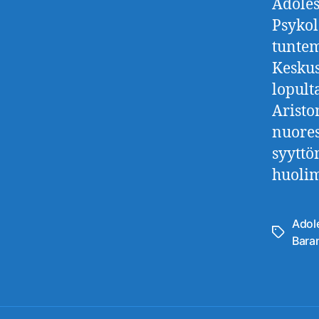
Adoles
Psykol
tuntem
Keskus
lopult
Aristo
nuores
syyttö
huolima
Adol
Avainsan
Baran