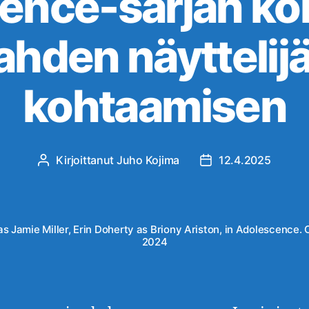
ence-sarjan ko
kahden näyttelij
kohtaamisen
Kirjoittanut
Juho Kojima
12.4.2025
Kirjoittaja
Julkaisupäivämäärä
 Jamie Miller, Erin Doherty as Briony Ariston, in Adolescence. C
2024