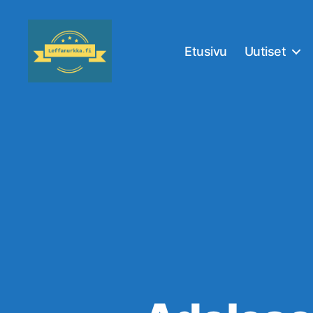
Etusivu
Uutiset
Leffanurkka.fi