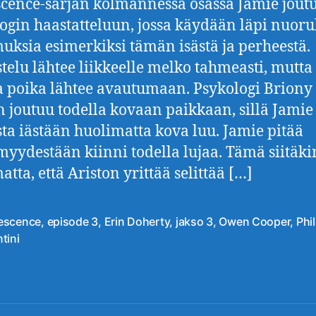
cence-sarjan kolmannessa osassa Jamie jout
ogin haastatteluun, jossa käydään läpi nuor
uksia esimerkiksi tämän isästä ja perheestä.
telu lähtee liikkeelle melko tahmeasti, mutta
a poika lähtee avautumaan. Psykologi Briony
n joutuu todella kovaan paikkaan, sillä Jamie
ta iästään huolimatta kova luu. Jamie pitää
myydestään kiinni todella lujaa. Tämä siitäki
tta, että Ariston yrittää selittää […]
escence
,
episode 3
,
Erin Doherty
,
jakso 3
,
Owen Cooper
,
Phil
at
tini