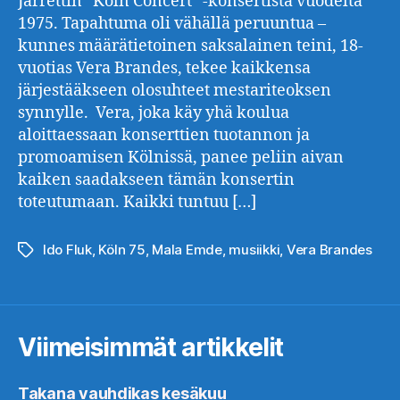
Jarrettin “Köln Concert” -konsertista vuodelta
1975. Tapahtuma oli vähällä peruuntua –
kunnes määrätietoinen saksalainen teini, 18-
vuotias Vera Brandes, tekee kaikkensa
järjestääkseen olosuhteet mestariteoksen
synnylle. Vera, joka käy yhä koulua
aloittaessaan konserttien tuotannon ja
promoamisen Kölnissä, panee peliin aivan
kaiken saadakseen tämän konsertin
toteutumaan. Kaikki tuntuu […]
Ido Fluk
,
Köln 75
,
Mala Emde
,
musiikki
,
Vera Brandes
Avainsanat
Viimeisimmät artikkelit
Takana vauhdikas kesäkuu