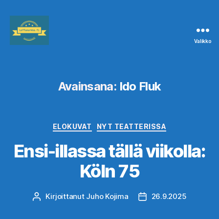
Valikko
Leffanurkka.fi
Avainsana:
Ido Fluk
Kategoriat
ELOKUVAT
NYT TEATTERISSA
Ensi-illassa tällä viikolla:
Köln 75
Kirjoittanut
Juho Kojima
26.9.2025
Kirjoittaja
Julkaisupäivämäärä