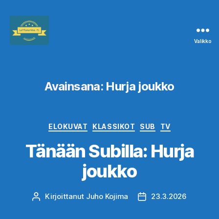
Valikko
Leffanurkka.fi
Avainsana:
Hurja joukko
Kategoriat
ELOKUVAT
KLASSIKOT
SUB
TV
Tänään Subilla: Hurja
joukko
Kirjoittanut
Juho Kojima
23.3.2026
Kirjoittaja
Julkaisupäivämäärä