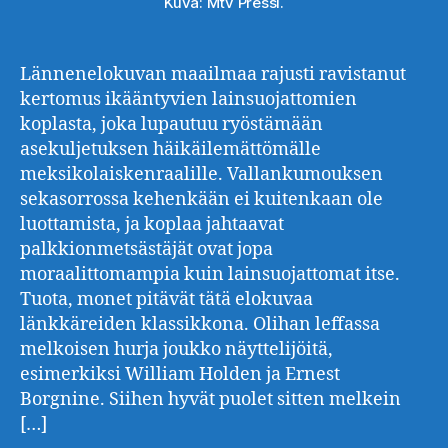
Kuva: Mtv Pressi.
Lännenelokuvan maailmaa rajusti ravistanut
kertomus ikääntyvien lainsuojattomien
koplasta, joka lupautuu ryöstämään
asekuljetuksen häikäilemättömälle
meksikolaiskenraalille. Vallankumouksen
sekasorrossa kehenkään ei kuitenkaan ole
luottamista, ja koplaa jahtaavat
palkkionmetsästäjät ovat jopa
moraalittomampia kuin lainsuojattomat itse.
Tuota, monet pitävät tätä elokuvaa
länkkäreiden klassikkona. Olihan leffassa
melkoisen hurja joukko näyttelijöitä,
esimerkiksi William Holden ja Ernest
Borgnine. Siihen hyvät puolet sitten melkein
[…]