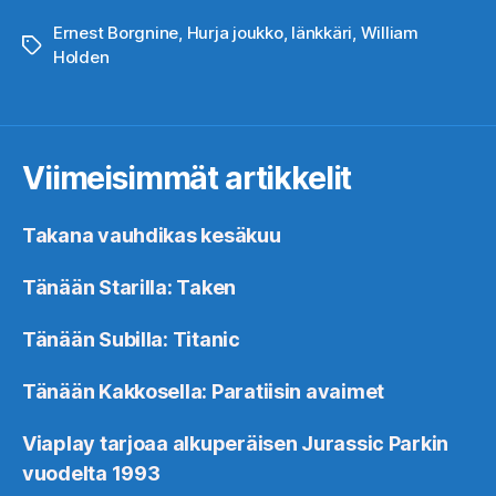
Ernest Borgnine
,
Hurja joukko
,
länkkäri
,
William
Avainsanat
Holden
Viimeisimmät artikkelit
Takana vauhdikas kesäkuu
Tänään Starilla: Taken
Tänään Subilla: Titanic
Tänään Kakkosella: Paratiisin avaimet
Viaplay tarjoaa alkuperäisen Jurassic Parkin
vuodelta 1993