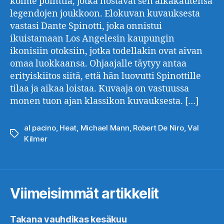
kolme pointtia, jotka nostavat sen aikakautensa
legendojen joukkoon. Elokuvan kuvauksesta
vastasi Dante Spinotti, joka onnistui
ikuistamaan Los Angelesin kaupungin
ikonisiin otoksiin, jotka todellakin ovat aivan
omaa luokkaansa. Ohjaajalle täytyy antaa
erityiskiitos siitä, että hän luovutti Spinottille
tilaa ja aikaa loistaa. Kuvaaja on vastuussa
monen tuon ajan klassikon kuvauksesta. […]
al pacino
,
Heat
,
Michael Mann
,
Robert De Niro
,
Val
Avainsanat
Kilmer
Viimeisimmät artikkelit
Takana vauhdikas kesäkuu