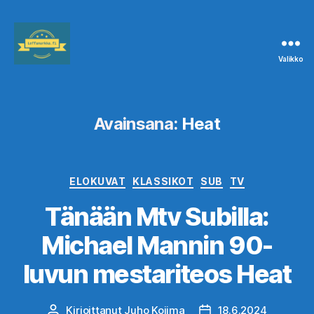
Valikko
Leffanurkka.fi
Avainsana:
Heat
Kategoriat
ELOKUVAT
KLASSIKOT
SUB
TV
Tänään Mtv Subilla:
Michael Mannin 90-
luvun mestariteos Heat
Kirjoittanut
Juho Kojima
18.6.2024
Kirjoittaja
Julkaisupäivämäärä