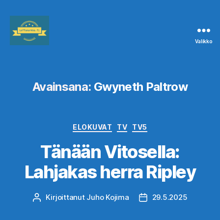
Valikko
Leffanurkka.fi
Avainsana:
Gwyneth Paltrow
Kategoriat
ELOKUVAT
TV
TV5
Tänään Vitosella:
Lahjakas herra Ripley
Kirjoittanut
Juho Kojima
29.5.2025
Kirjoittaja
Julkaisupäivämäärä