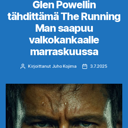
Glen Powellin
tähdittämä The Running
Man saapuu
valkokankaalle
marraskuussa
Kirjoittanut
Juho Kojima
3.7.2025
Kirjoittaja
Julkaisupäivämäärä