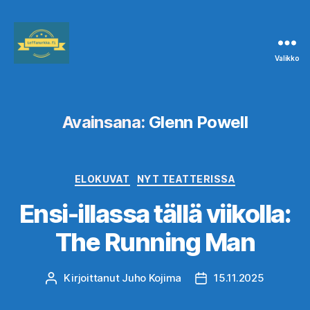
Valikko
Leffanurkka.fi
Avainsana:
Glenn Powell
Kategoriat
ELOKUVAT
NYT TEATTERISSA
Ensi-illassa tällä viikolla:
The Running Man
Kirjoittanut
Juho Kojima
15.11.2025
Kirjoittaja
Julkaisupäivämäärä