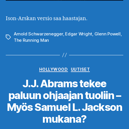
Ison-Arskan versio saa haastajan.
Arnold Schwarzenegger
,
Edgar Wright
,
Glenn Powell
,
Avainsanat
The Running Man
Kategoriat
HOLLYWOOD
UUTISET
J.J. Abrams tekee
paluun ohjaajan tuoliin –
Myös Samuel L. Jackson
mukana?