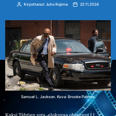
Kirjoittanut
Juho Kojima
22.11.2024
Kirjoittaja
Julkaisupäivämäärä
Samuel L. Jackson. Kuva: Brooke Palmer.
Kaksi Tähtien sota -elokuvaa ohjannut J.J.