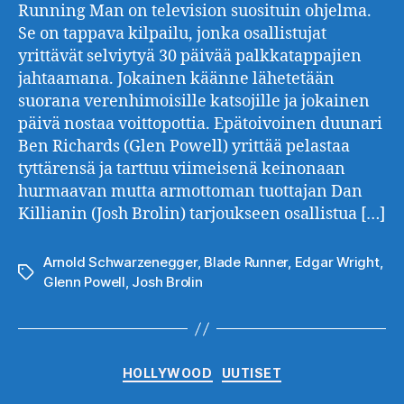
Running Man on television suosituin ohjelma.
Se on tappava kilpailu, jonka osallistujat
yrittävät selviytyä 30 päivää palkkatappajien
jahtaamana. Jokainen käänne lähetetään
suorana verenhimoisille katsojille ja jokainen
päivä nostaa voittopottia. Epätoivoinen duunari
Ben Richards (Glen Powell) yrittää pelastaa
tyttärensä ja tarttuu viimeisenä keinonaan
hurmaavan mutta armottoman tuottajan Dan
Killianin (Josh Brolin) tarjoukseen osallistua […]
Arnold Schwarzenegger
,
Blade Runner
,
Edgar Wright
,
Avainsanat
Glenn Powell
,
Josh Brolin
Kategoriat
HOLLYWOOD
UUTISET