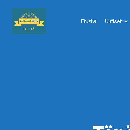
Etusivu
Uutiset
Leffanurkka.fi