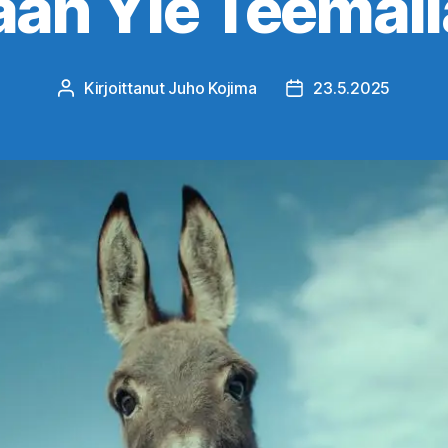
än Yle Teemall
Kirjoittanut
Juho Kojima
23.5.2025
Kirjoittaja
Julkaisupäivämäärä