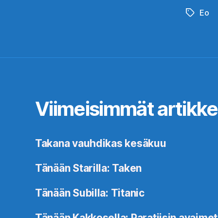
Eo
Avainsan
Viimeisimmät artikkel
Takana vauhdikas kesäkuu
Tänään Starilla: Taken
Tänään Subilla: Titanic
Tänään Kakkosella: Paratiisin avaimet