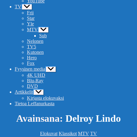
YouTube
TV
Näytä
alavalikko
Frii
Star
Yle
MTV
Näytä
alavalikko
Sub
Nelonen
TV5
Kutonen
Hero
Fox
Fyysinen media
Näytä
alavalikko
4K UHD
Blu-Ray
DVD
Artikkelit
Näytä
alavalikko
Kirjasta elokuvaksi
Tietoa Leffanurkasta
Avainsana:
Delroy Lindo
Kategoriat
Elokuvat
Klassikot
MTV
TV