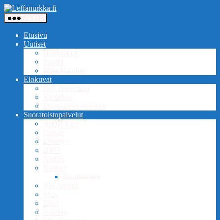
Siirry
Leffanurkka.fi
sisältöön
Valikko
Etusivu
Uutiset
Hollywood
Suomi
Muu Maailma
Elokuvat
Nyt Teatterissa
Klassikot
Digitaaliset ensi-illat
Suoratoistopalvelut
Apple TV+
Cmore
Disney+
HBO
Netflix
Ruutu+
Paramount+
Yle Areena
Max
Elisa
Viaplay