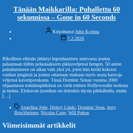
Tänään Maikkarilla: Puhallettu 60
sekunnissa – Gone in 60 Seconds
Kirjoittaja
Kirjoittanut
Juho Kojima
Julkaisupäivämäärä
7.2.2026
Rikollisen elämän jättänyt legendaarinen autovaras joutuu
palaamaan töihin pelastaakseen pikkuveljensä hengen. 50 auton
puhaltamiseen on aikaa vain yksi yö, joten hän kerää kokoon
vanhan jenginsä ja joutuu ottamaan mukaan myös uusia kasvoja
veljensä kaveriporukasta. Tässä Dominic Senan vuonna 2000
ohjaamassa toimintapätkässä on vielä entisen Hollywoodin tuoksua
ja tuntua. Elokuvan juonihan on tietenkin täysin pähkähullu, mutta
[…]
Avainsanat
Angelina Jolie
,
Delroy Lindo
,
Dominic Sena
,
Jerry
Bruckheimer
,
Nicolas Cage
,
Will Patton
Viimeisimmät artikkelit