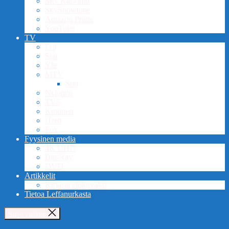
Mtv Katsomo
SkyShowtime
Amazon Prime
YouTube
TV
Frii
Star
Yle
MTV
Sub
Nelonen
TV5
Kutonen
Hero
Fox
Fyysinen media
4K UHD
Blu-Ray
DVD
Artikkelit
Kirjasta elokuvaksi
Tietoa Leffanurkasta
Sulje valikko