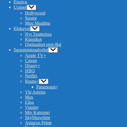
Etusivu
Uutiset
Näytä
alavalikko
Hollywood
Suomi
Muu Maailma
Elokuvat
Näytä
alavalikko
Nyt Teatterissa
Klassikot
Digitaaliset ensi-illat
Suoratoistopalvelut
Näytä
alavalikko
Apple TV+
Cmore
Disney+
HBO
Netflix
Ruutu+
Näytä
alavalikko
Paramount+
Yle Areena
Max
Elisa
Viaplay
Mtv Katsomo
SkyShowtime
Amazon Prime