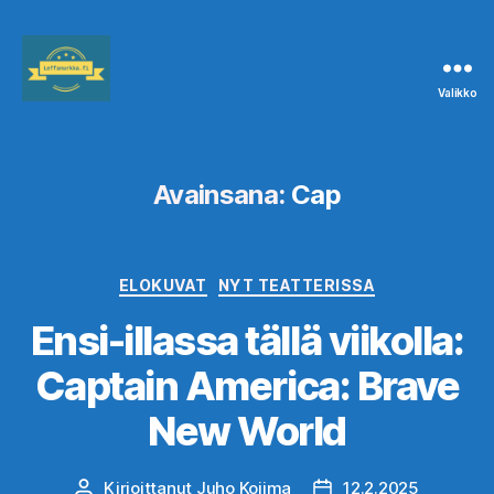
Valikko
Leffanurkka.fi
Avainsana:
Cap
Kategoriat
ELOKUVAT
NYT TEATTERISSA
Ensi-illassa tällä viikolla:
Captain America: Brave
New World
Kirjoittanut
Juho Kojima
12.2.2025
Kirjoittaja
Julkaisupäivämäärä