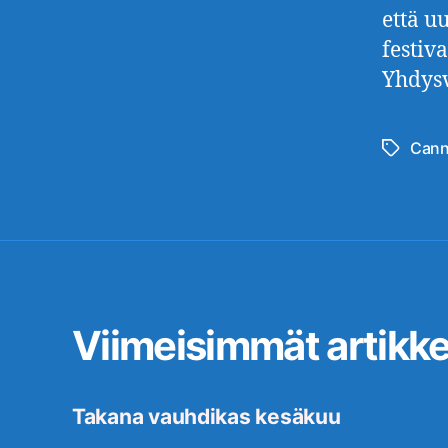
että u
festiv
Yhdysv
Cann
Avainsan
Viimeisimmät artikkel
Takana vauhdikas kesäkuu