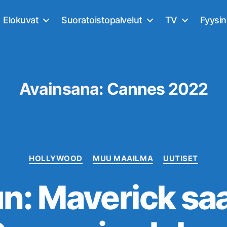
Elokuvat
Suoratoistopalvelut
TV
Fyysi
Avainsana:
Cannes 2022
Kategoriat
HOLLYWOOD
MUU MAAILMA
UUTISET
n: Maverick sa