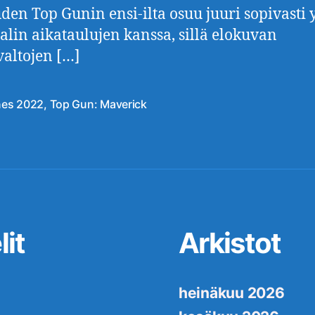
uden Top Gunin ensi-ilta osuu juuri sopivasti
aalin aikataulujen kanssa, sillä elokuvan
altojen […]
es 2022
,
Top Gun: Maverick
at
it
Arkistot
heinäkuu 2026