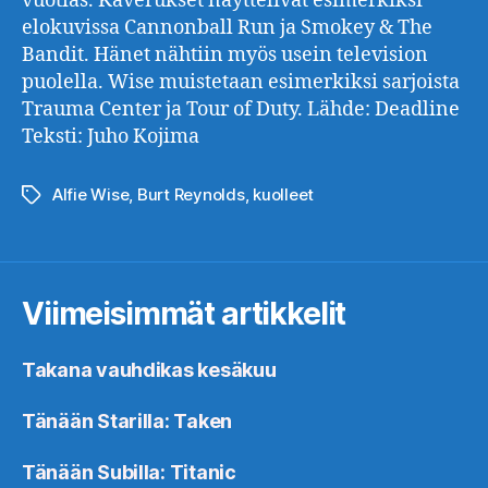
vuotias. Kaverukset näyttelivät esimerkiksi
elokuvissa Cannonball Run ja Smokey & The
Bandit. Hänet nähtiin myös usein television
puolella. Wise muistetaan esimerkiksi sarjoista
Trauma Center ja Tour of Duty. Lähde: Deadline
Teksti: Juho Kojima
Alfie Wise
,
Burt Reynolds
,
kuolleet
Avainsanat
Viimeisimmät artikkelit
Takana vauhdikas kesäkuu
Tänään Starilla: Taken
Tänään Subilla: Titanic