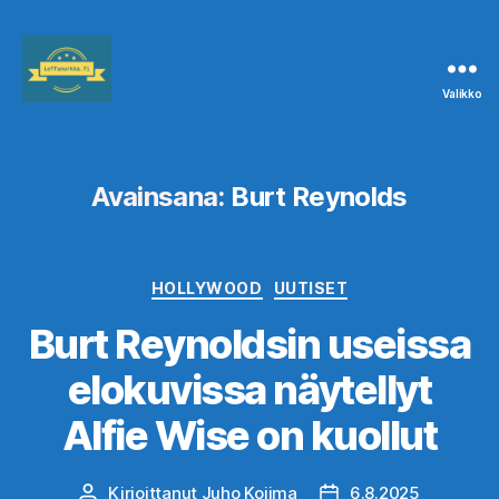
Valikko
Leffanurkka.fi
Avainsana:
Burt Reynolds
Kategoriat
HOLLYWOOD
UUTISET
Burt Reynoldsin useissa
elokuvissa näytellyt
Alfie Wise on kuollut
Kirjoittanut
Juho Kojima
6.8.2025
Kirjoittaja
Julkaisupäivämäärä