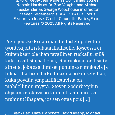
(L to R) Regé-Jean Page as Col. James Stokes,
Naomie Harris as Dr. Zoe Vaughn and Michael
Fassbender as George Woodhouse in director
Steven Soderbergh's BLACK BAG, a Focus
Features release. Credit: Claudette Barius/Focus
Features © 2025 All Rights Reserved.
Pieni joukko Britannian tiedustelupalvelun
työntekijöitä istahtaa illalliselle. Kyseessä ei
kuitenkaan ole ihan tavallinen ruokailu, sillä
kaksi osallistujaa tietää, että ruokaan on lisätty
ainetta, joka saa ihmiset puhumaan mukavia ja
liikaa. Illallisen tarkoituksena onkin selvittää,
kuka pöydän ympärillä istuvista on
mahdollinen myyrä. Steven Soderberghin
ohjaama elokuva on kuin pitkään uunissa
muhinut lihapata, jos sen ottaa pois […]
Black Bag
,
Cate Blanchett
,
David Koepp
,
Michael