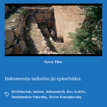
Kuva: Elke.
Dokumentin tarkoitus jäi epäselväksi.
Architecton
,
betoni
,
dokumentti
,
kivi
,
luonto
,
Avainsanat
tiedekeskus Heureka
,
Victor Kossakovsky