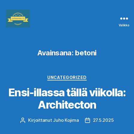
Valikko
Leffanurkka.fi
Avainsana:
betoni
Kategoriat
UNCATEGORIZED
Ensi-illassa tällä viikolla:
Architecton
Kirjoittanut
Juho Kojima
27.5.2025
Kirjoittaja
Julkaisupäivämäärä