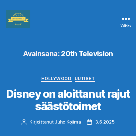
Valikko
Leffanurkka.fi
Avainsana:
20th Television
Kategoriat
HOLLYWOOD
UUTISET
Disney on aloittanut rajut
säästötoimet
Kirjoittanut
Juho Kojima
3.6.2025
Kirjoittaja
Julkaisupäivämäärä