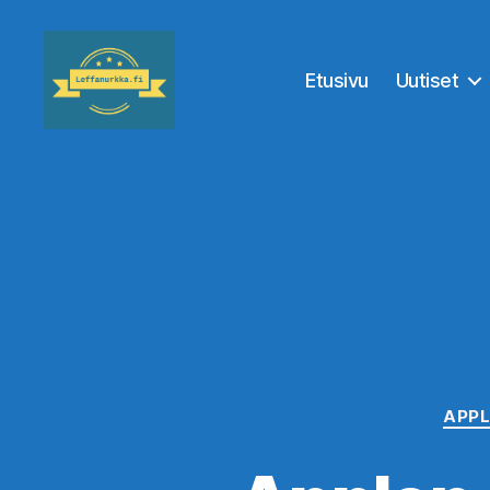
Etusivu
Uutiset
Leffanurkka.fi
APPL