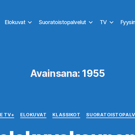
Elokuvat
Suoratoistopalvelut
TV
Fyysi
Avainsana:
1955
Kategoriat
E TV+
ELOKUVAT
KLASSIKOT
SUORATOISTOPALV