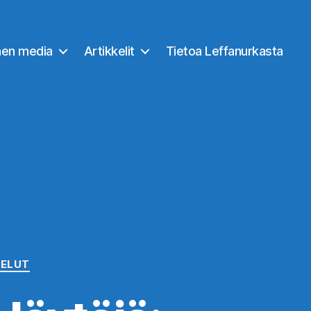
nen media
Artikkelit
Tietoa Leffanurkasta
ELUT