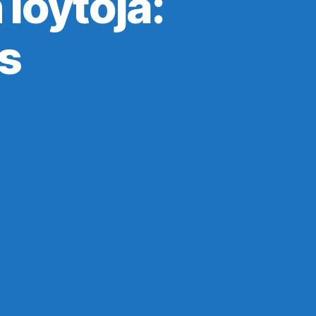
löytöjä:
s