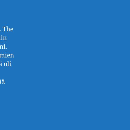
. The
iin
mi.
imien
 oli
ää