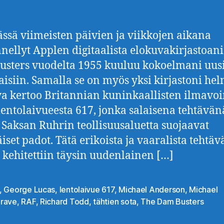
ässä viimeisten päivien ja viikkojen aikana
nellyt Applen digitaalista elokuvakirjastoani
sters vuodelta 1955 kuuluu kokoelmani uus
aisiin. Samalla se on myös yksi kirjastoni hel
a kertoo Britannian kuninkaallisten ilmavo
lentolaivueesta 617, jonka salaisena tehtävänä
 Saksan Ruhrin teollisuusaluetta suojaavat
äiset padot. Tätä erikoista ja vaaralista tehtäv
 kehitettiin täysin uudenlainen […]
,
George Lucas
,
lentolaivue 617
,
Michael Anderson
,
Michael
at
rave
,
RAF
,
Richard Todd
,
tähtien sota
,
The Dam Busters