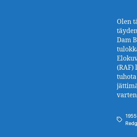
Olen t
täyden
Dam Bu
tulokk
Elokuv
(RAF) 
tuhota
jättim
varten
1955
Avainsan
Redg