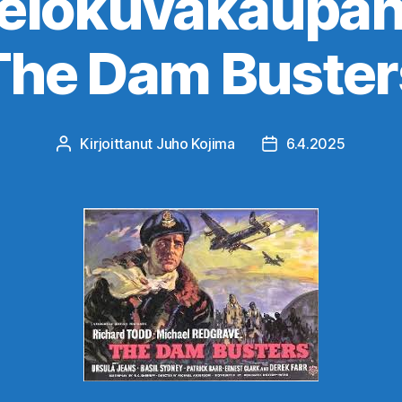
elokuvakaupan 
The Dam Buster
Kirjoittanut
Juho Kojima
6.4.2025
Kirjoittaja
Julkaisupäivämäärä