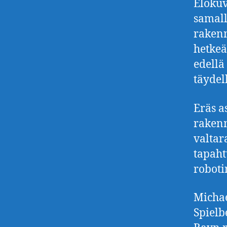
Elokuv
samall
rakenne
hetkeä
edellä
täydell
Eräs a
rakenn
valtar
tapaht
roboti
Michae
Spielb