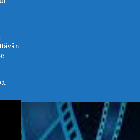
an
n
ättävän
se
oa.