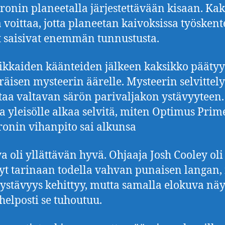
ronin planeetalla järjestettävään kisaan. Ka
 voittaa, jotta planeetan kaivoksissa työskent
t saisivat enemmän tunnustusta.
kkaiden käänteiden jälkeen kaksikko päätyy
räisen mysteerin äärelle. Mysteerin selvittely
taa valtavan särön parivaljakon ystävyyteen.
a yleisölle alkaa selvitä, miten Optimus Prim
onin vihanpito sai alkunsa
a oli yllättävän hyvä. Ohjaaja Josh Cooley oli
yt tarinaan todella vahvan punaisen langan,
ystävyys kehittyy, mutta samalla elokuva näy
helposti se tuhoutuu.