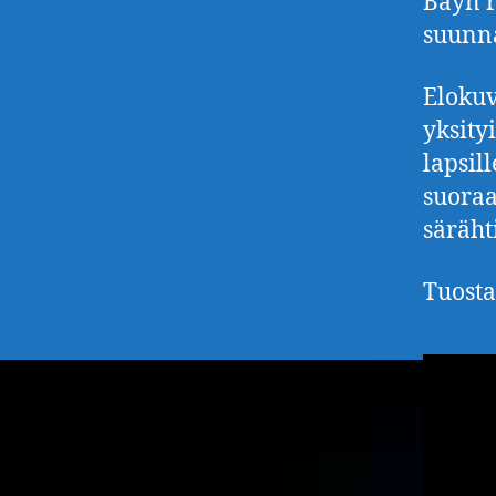
Bayn r
suunn
Elokuv
yksity
lapsil
suoraa
säräht
Tuosta