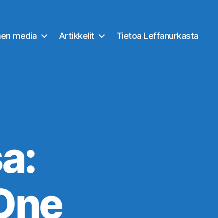
nen media
Artikkelit
Tietoa Leffanurkasta
a:
One