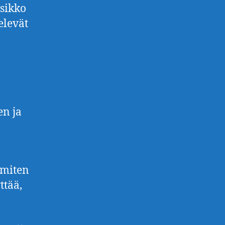
ksikko
elevät
en ja
 miten
ttää,