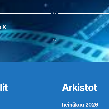
s X
it
Arkistot
heinäkuu 2026