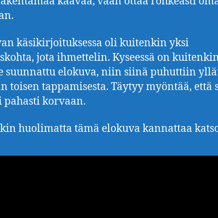
akentamaa kaavaa, vaan ottaa rohkeasti om
an.
an käsikirjoituksessa oli kuitenkin yksi
iskohta, jota ihmettelin. Kyseessä on kuitenki
le suunnattu elokuva, niin siinä puhuttiin yll
n toisen tappamisesta. Täytyy myöntää, että 
i pahasti korvaan.
kin huolimatta tämä elokuva kannattaa kats