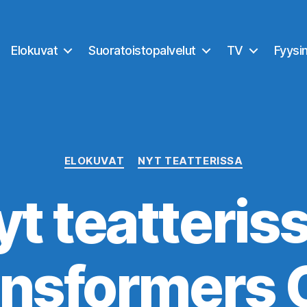
Elokuvat
Suoratoistopalvelut
TV
Fyysi
Kategoriat
ELOKUVAT
NYT TEATTERISSA
yt teatteriss
ansformers 