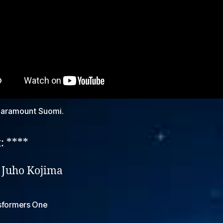
 Paramount Suomi.
: ****
: Juho Kojima
sformers One
at