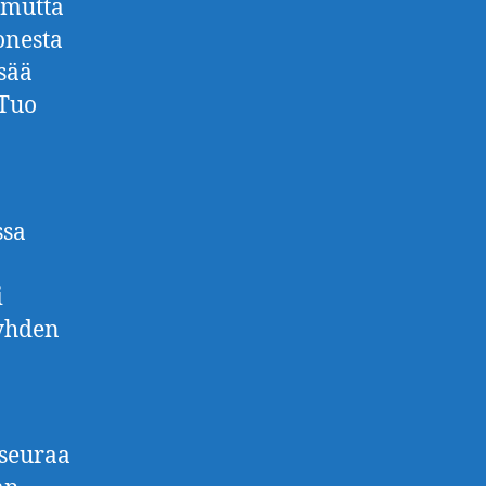
 mutta
onesta
lsää
 Tuo
ssa
i
 yhden
 seuraa