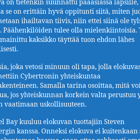
a on tietenkin suunnattu pääasiassa lapsille,
a se on erittäin hyvä oppitunti siitä, miten ju
taan ihailtavan tiivis, niin ettei siinä ole ty
. Päähenkilöiden tulee olla mielenkiintoisia.
 mainittu kaksikko täyttää tuon ehdon lähes
isesti.
sia, joka vetosi minuun oli tapa, jolla elokuva
ettiin Cybertronin yhteiskuntaa
akenteineen. Samalla tarina osoittaa, mitä vo
ua, jos yhteiskunnan korkein valta perustuu
n vaatimaan uskollisuuteen.
l Bay kuuluu elokuvan tuottajiin Steven
ergin kanssa. Onneksi elokuva ei kuitenkaan