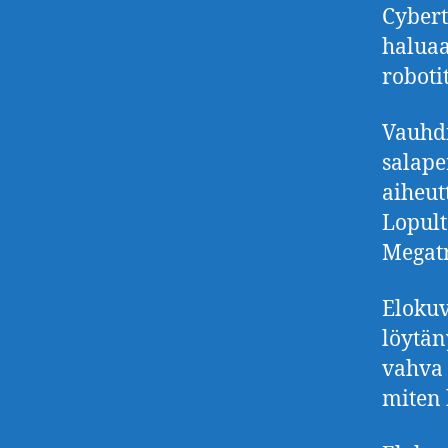
Cybert
haluaa
roboti
Vauhdi
salape
aiheut
Lopult
Megatr
Elokuv
löytän
vahva 
miten 