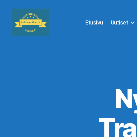
Etusivu
Uutiset
Leffanurkka.fi
N
Tr