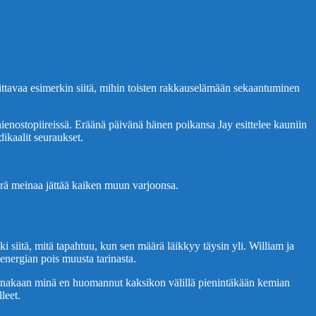
oittavaa esimerkin siitä, mihin toisten rakkauselämään sekaantuminen
 hienostopiireissä. Eräänä päivänä hänen poikansa Jay esittelee kauniin
dikaalit seuraukset.
määrä meinaa jättää kaiken muun varjoonsa.
ki siitä, mitä tapahtuu, kun sen määrä läikkyy täysin yli. William ja
energian pois muusta tarinasta.
 Ainakaan minä en huomannut kaksikon välillä pienintäkään kemian
leet.