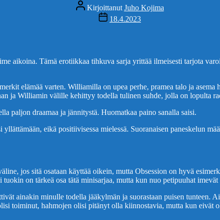
Kirjoittaja
Kirjoittanut
Juho Kojima
Julkaisupäivämäärä
18.4.2023
e aikoina. Tämä erotiikkaa tihkuva sarja yrittää ilmeisesti tarjota var
elimerkit elämää varten. Williamilla on upea perhe, pramea talo ja asema
 ja Williamin välille kehittyy todella tulinen suhde, jolla on lopulta ra
della paljon draamaa ja jännitystä. Huomatkaa paino sanalla saisi.
pääsi yllättämään, eikä positiivisessa mielessä. Suoranaisen paneskelun 
 väline, jos sitä osataan käyttää oikein, mutta Obsession on hyvä esimerk
i tuokin on tärkeä osa tätä minisarjaa, mutta kun nuo petipuuhat imevät 
tivät ainakin minulle todella jääkylmän ja suorastaan puisen tunteen.
 olisi toiminut, hahmojen olisi pitänyt olla kiinnostavia, mutta kun eivät ol