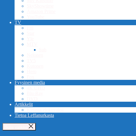
Mtv Katsomo
SkyShowtime
Amazon Prime
YouTube
TV
Frii
Star
Yle
MTV
Sub
Nelonen
TV5
Kutonen
Hero
Fox
Fyysinen media
4K UHD
Blu-Ray
DVD
Artikkelit
Kirjasta elokuvaksi
Tietoa Leffanurkasta
Sulje valikko