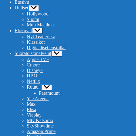
Etusivu
Uutiset
Näytä
alavalikko
Hollywood
Suomi
Muu Maailma
Elokuvat
Näytä
alavalikko
Nyt Teatterissa
Klassikot
Digitaaliset ensi-illat
Suoratoistopalvelut
Näytä
alavalikko
Apple TV+
Cmore
Disney+
HBO
Netflix
Ruutu+
Näytä
alavalikko
Paramount+
Yle Areena
Max
Elisa
Viaplay
Mtv Katsomo
SkyShowtime
Amazon Prime