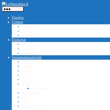
Siirry
Leffanurkka.fi
sisältöön
Valikko
Etusivu
Uutiset
Hollywood
Suomi
Muu Maailma
Elokuvat
Nyt Teatterissa
Klassikot
Digitaaliset ensi-illat
Suoratoistopalvelut
Apple TV+
Cmore
Disney+
HBO
Netflix
Ruutu+
Paramount+
Yle Areena
Max
Elisa
Viaplay