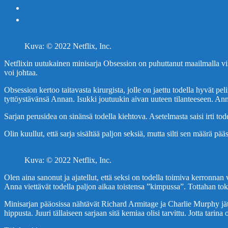
Kuva: © 2022 Netflix, Inc.
Netflixin uutukainen minisarja Obsession on puhuttanut maailmalla viim
voi johtaa.
Obsession kertoo taitavasta kirurgista, jolle on jaettu todella hyvät p
tyttöystävänsä Annan. Isukki joutuukin aivan uuteen tilanteeseen. Annan
Sarjan perusidea on sinänsä todella kiehtova. Asetelmasta saisi irti to
Olin kuullut, että sarja sisältää paljon seksiä, mutta silti sen määrä 
Kuva: © 2022 Netflix, Inc.
Olen aina sanonut ja ajatellut, että seksi on todella toimiva kerronnan
Anna viettävät todella paljon aikaa toistensa ”kimpussa”. Tottahan tok
Minisarjan pääosissa nähtävät Richard Armitage ja Charlie Murphy jät
hippusta. Juuri tällaiseen sarjaan sitä kemiaa olisi tarvittu. Jotta tarina