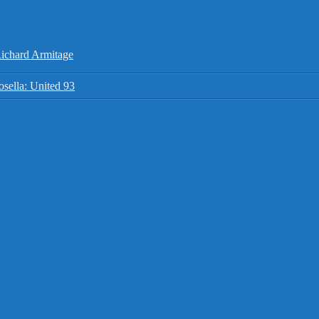
ichard Armitage
osella: United 93