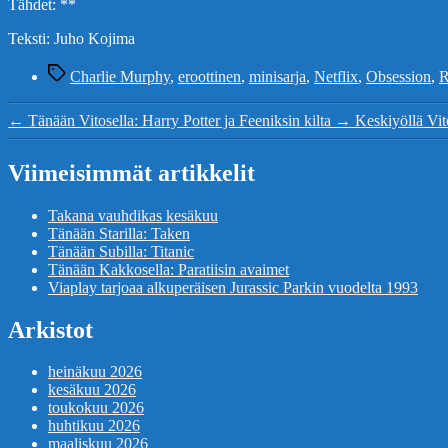
Tähdet: **
Teksti: Juho Kojima
Avainsanat
Charlie Murphy
,
eroottinen
,
minisarja
,
Netflix
,
Obsession
,
R
←
Tänään Vitosella: Harry Potter ja Feeniksin kilta
→
Keskiyöllä Vit
Viimeisimmät artikkelit
Takana vauhdikas kesäkuu
Tänään Starilla: Taken
Tänään Subilla: Titanic
Tänään Kakkosella: Paratiisin avaimet
Viaplay tarjoaa alkuperäisen Jurassic Parkin vuodelta 1993
Arkistot
heinäkuu 2026
kesäkuu 2026
toukokuu 2026
huhtikuu 2026
maaliskuu 2026