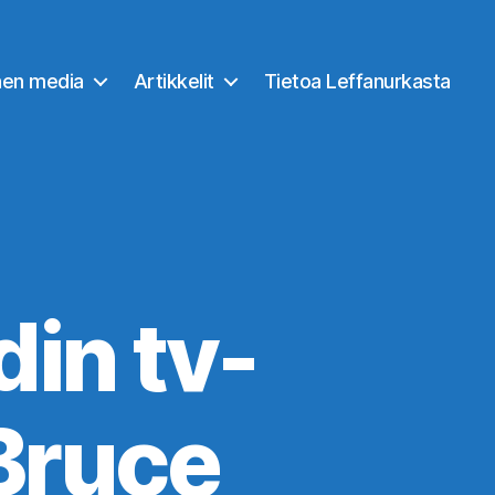
nen media
Artikkelit
Tietoa Leffanurkasta
in tv-
 Bruce