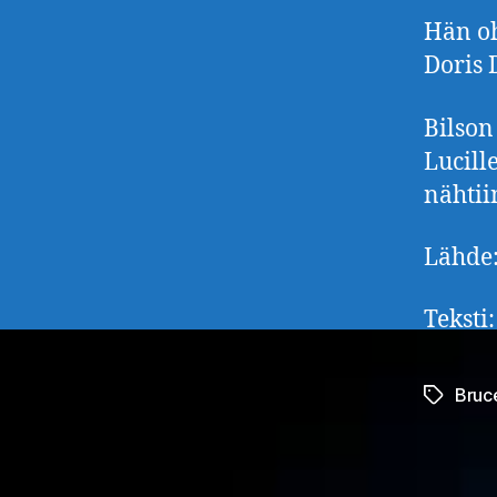
Hän oh
Doris 
Bilson
Lucille
nähtii
Lähde:
Teksti
Bruc
Avainsan