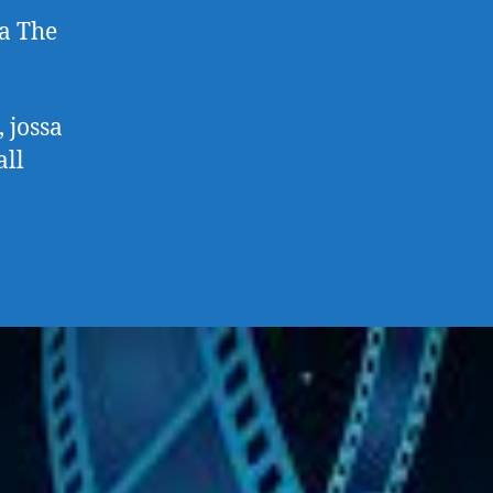
ja The
 jossa
all