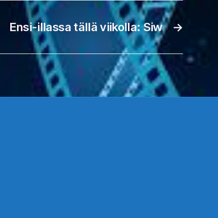
Ensi-illassa tällä viikolla: Siw
→