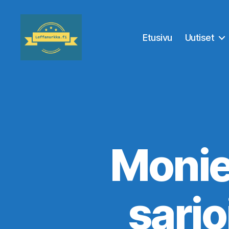
Etusivu
Uutiset
Leffanurkka.fi
Monie
sarjo