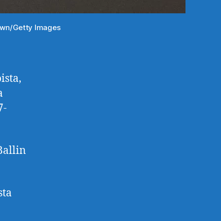
rown/Getty Images
ista,
a
7-
Ballin
sta