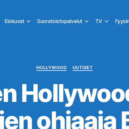
Elokuvat
Suoratoistopalvelut
TV
Fyysi
Kategoriat
HOLLYWOOD
UUTISET
n Hollywood
jen ohjaaja