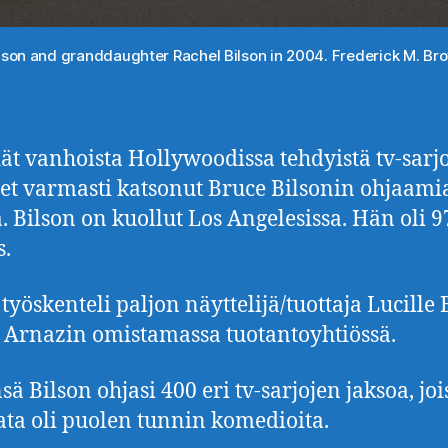
ilson and granddaughter Rachel Bilson in 2004. Frederick M. B
dät vanhoista Hollywoodissa tehdyistä tv-sarjo
let varmasti katsonut Bruce Bilsonin ohjaami
a. Bilson on kuollut Los Angelesissa. Hän oli 9
s.
 työskenteli paljon näyttelijä/tuottaja Lucille 
i Arnazin omistamassa tuotantoyhtiössä.
sä Bilson ohjasi 400 eri tv-sarjojen jaksoa, joi
ata oli puolen tunnin komedioita.