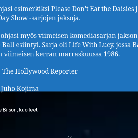
jasi esimerkiksi Please Don’t Eat the Daisies 
Day Show -sarjojen jaksoja.
 ohjasi myös viimeisen komediasarjan jakson,
 Ball esiintyi. Sarja oli Life With Lucy, jossa B
n viimeisen kerran marraskuussa 1986.
 The Hollywood Reporter
: Juho Kojima
e Bilson
,
kuolleet
at