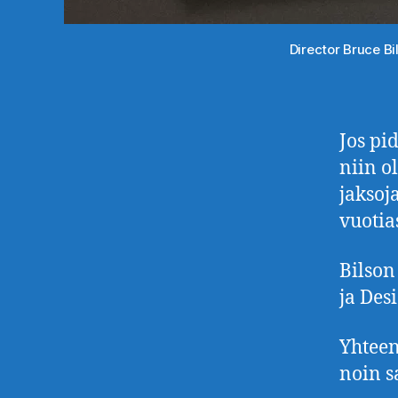
Director Bruce B
Jos pi
niin o
jaksoj
vuotia
Bilson
ja Des
Yhteen
noin s