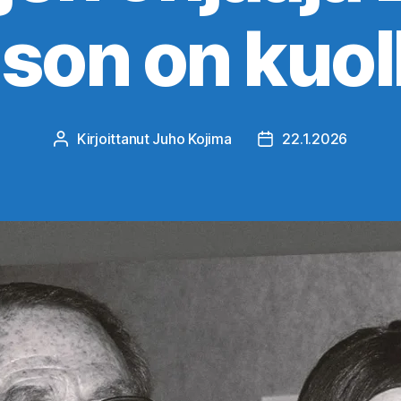
lson on kuol
Kirjoittanut
Juho Kojima
22.1.2026
Kirjoittaja
Julkaisupäivämäärä