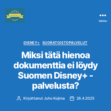
Valikko
Leffanurkka.fi
Kategoriat
DISNEY+
SUORATOISTOPALVELUT
Miksi tätä hienoa
dokumenttia ei löydy
Suomen Disney+ -
palvelusta?
Kirjoittanut
Juho Kojima
26.4.2025
Kirjoittaja
Julkaisupäivämäärä