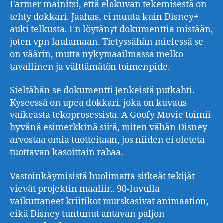
Farmer mainitsi, että elokuvan tekemisestä on
tehty dokkari. Jaahas, ei muuta kuin Disney+
auki telkusta. En löytänyt dokumenttia mistään,
joten vpn laulamaan. Tietyssähän mielessä se
on väärin, mutta nykymaailmassa melko
tavallinen ja välttämätön toimenpide.
Sieltähän se dokumentti Jenkeistä putkahti.
Kyseessä on upea dokkari, joka on kuvaus
vaikeasta tekoprosessista. A Goofy Movie toimii
hyvänä esimerkkinä siitä, miten vähän Disney
arvostaa omia tuotteitaan, jos niiden ei oleteta
tuottavan kasoittain rahaa.
Vastoinkäymisistä huolimatta sitkeät tekijät
vievät projektin maaliin. 90-luvulla
vaikuttaneet kriitikot murskasivat animaation,
eikä Disney tuntunut antavan paljon