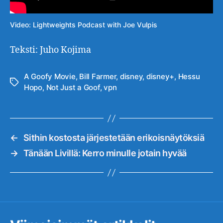
Video: Lightweights Podcast with Joe Vulpis
Teksti: Juho Kojima
A Goofy Movie
,
Bill Farmer
,
disney
,
disney+
,
Hessu
Avainsanat
Hopo
,
Not Just a Goof
,
vpn
←
Sithin kostosta järjestetään erikoisnäytöksiä
→
Tänään Livillä: Kerro minulle jotain hyvää