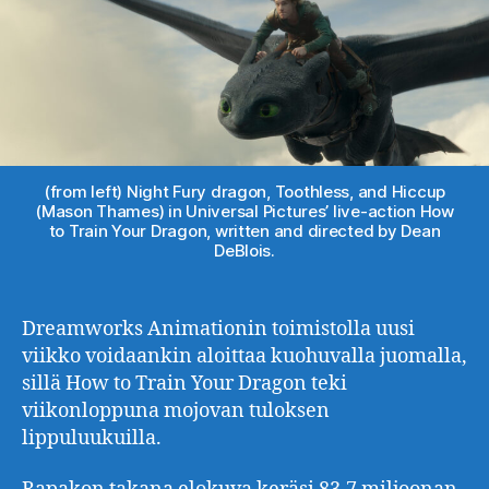
(from left) Night Fury dragon, Toothless, and Hiccup
(Mason Thames) in Universal Pictures’ live-action How
to Train Your Dragon, written and directed by Dean
DeBlois.
Dreamworks Animationin toimistolla uusi
viikko voidaankin aloittaa kuohuvalla juomalla,
sillä How to Train Your Dragon teki
viikonloppuna mojovan tuloksen
lippuluukuilla.