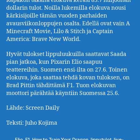
Rapakon takana elokuva keräsi 83.7 miljoonan
dollarin tulot. Noilla lukemilla elokuva nousi
kärkisijoille tämän vuoden parhaiden
avausviikonloppujen osalta. Edellä ovat vain A
Minecraft Movie, Lilo & Stitch ja Captain
America: Brave New World.
Hyvät tulokset lippuluukuilla saattavat Saada
pian jatkoa, kun Pixarin Elio saapuu
teattereihin. Suomen ensi-ilta on 27.6. Toinen
elokuva, joka saattaa tehdä kovan tuloksen, on
Brad Pittin tähdittämä F1. Tuon elokuvan
moottori pärähtää käyntiin Suomessa 25.6.
Lähde: Screen Daily
Teksti: Juho Kojima
Elio
,
F1
,
How to Train Your Dragon
,
lipputulot
,
live-