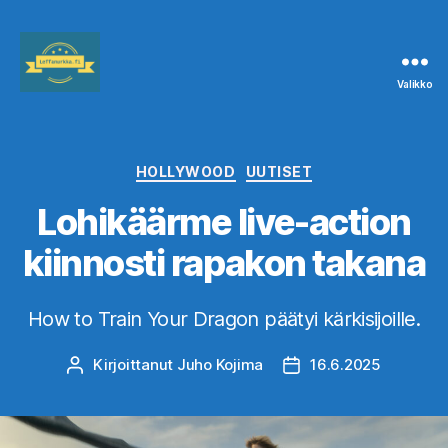
Valikko
Leffanurkka.fi
Kategoriat
HOLLYWOOD
UUTISET
Lohikäärme live-action
kiinnosti rapakon takana
How to Train Your Dragon päätyi kärkisijoille.
Kirjoittanut
Juho Kojima
16.6.2025
Kirjoittaja
Julkaisupäivämäärä