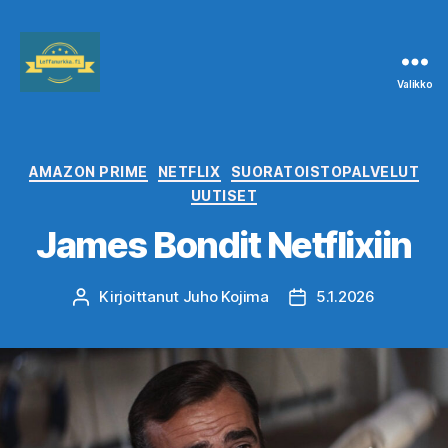
Valikko
Leffanurkka.fi
Kategoriat
AMAZON PRIME
NETFLIX
SUORATOISTOPALVELUT
UUTISET
James Bondit Netflixiin
Kirjoittanut
Juho Kojima
5.1.2026
Kirjoittaja
Julkaisupäivämäärä