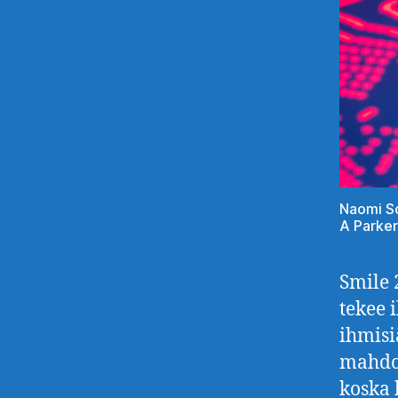
Naomi Sc
A Parker
Smile 
tekee 
ihmisiä
mahdot
koska 