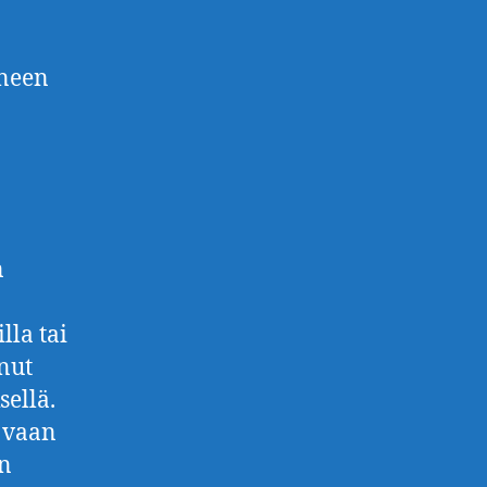
ineen
n
lla tai
inut
sellä.
, vaan
en