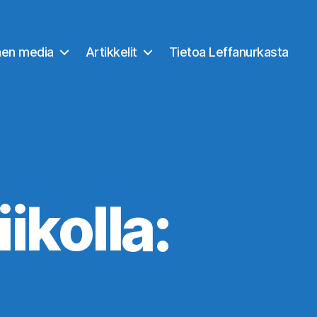
nen media
Artikkelit
Tietoa Leffanurkasta
iikolla: