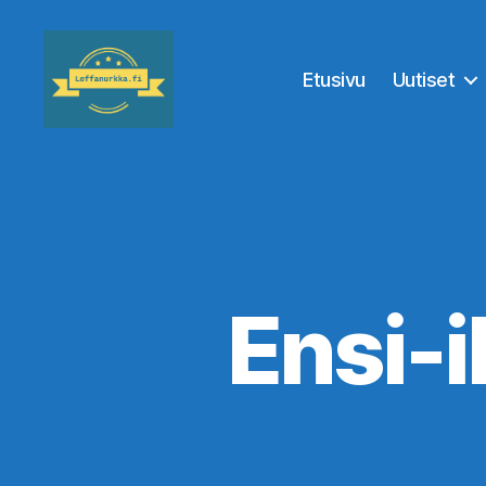
Etusivu
Uutiset
Leffanurkka.fi
Ensi-il