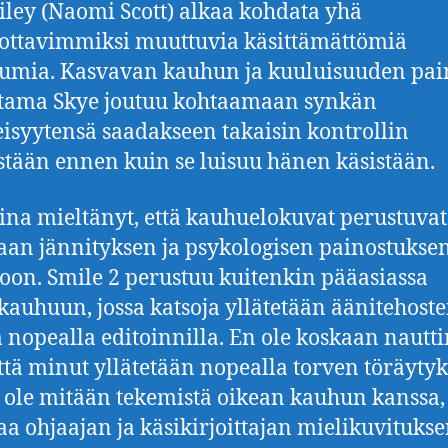
iley (Naomi Scott) alkaa kohdata yhä
ttavimmiksi muuttuvia käsittämättömiä
umia. Kasvavan kauhun ja kuuluisuuden pa
tama Skye joutuu kohtaamaan synkän
syytensä saadakseen takaisin kontrollin
tään ennen kuin se luisuu hänen käsistään.
ina mieltänyt, että kauhuelokuvat perustuvat
aan jännityksen ja psykologisen painostukse
toon. Smile 2 perustuu kuitenkin pääasiassa
auhuun, jossa katsoja yllätetään äänitehostei
a nopealla editoinnilla. En ole koskaan nautt
 että minut yllätetään nopealla torven töräytyk
ei ole mitään tekemistä oikean kauhun kanssa
aa ohjaajan ja käsikirjoittajan mielikuvituks