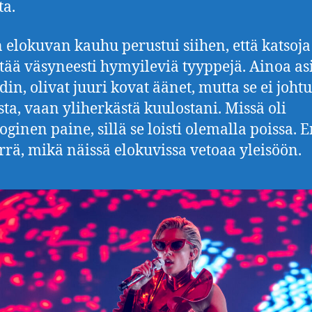
ta.
elokuvan kauhu perustui siihen, että katsoja
tää väsyneesti hymyileviä tyyppejä. Ainoa asi
din, olivat juuri kovat äänet, mutta se ei joht
ta, vaan yliherkästä kuulostani. Missä oli
oginen paine, sillä se loisti olemalla poissa. 
ä, mikä näissä elokuvissa vetoaa yleisöön.