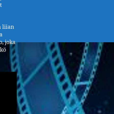
t
 liian
ta
o, joka
ikö