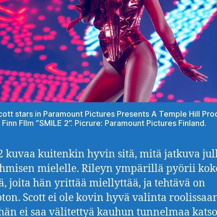
ott stars in Paramount Pictures Presents A Temple Hill Pro
 Finn FIlm ”SMILE 2”. Picrure: Paramount Pictures Finland.
2 kuvaa kuitenkin hyvin sitä, mitä jatkuva jul
ihmisen mielelle. Rileyn ympärillä pyörii kok
, joita hän yrittää miellyttää, ja tehtävä on
on. Scott ei ole kovin hyvä valinta roolissaa
hän ei saa välitettyä kauhun tunnelmaa katsoj