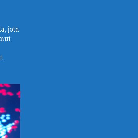
a, jota
unut
En