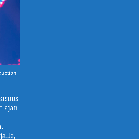
duction
kisuus
o ajan
n,
alle,