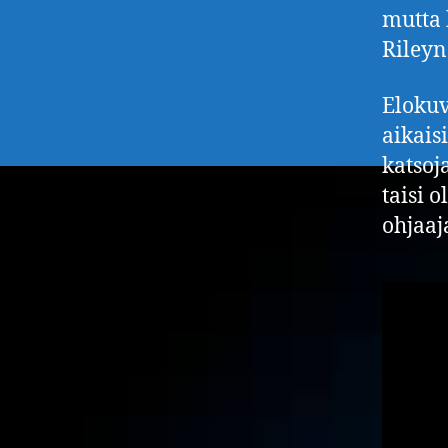
mutta 
Rileyn
Elokuv
aikais
katsoj
taisi 
ohjaaj