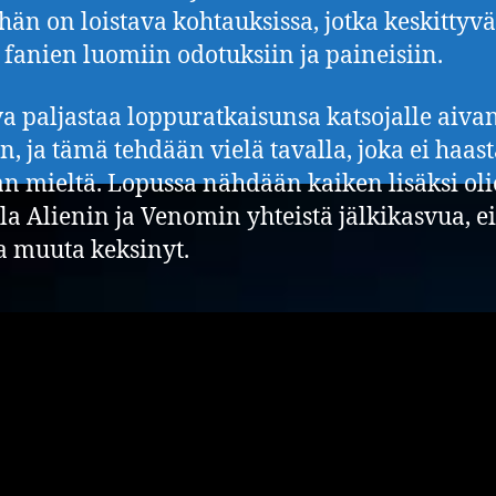
hän on loistava kohtauksissa, jotka keskittyvä
 fanien luomiin odotuksiin ja paineisiin.
a paljastaa loppuratkaisunsa katsojalle aivan
in, ja tämä tehdään vielä tavalla, joka ei haas
an mieltä. Lopussa nähdään kaiken lisäksi oli
olla Alienin ja Venomin yhteistä jälkikasvua, e
a muuta keksinyt.