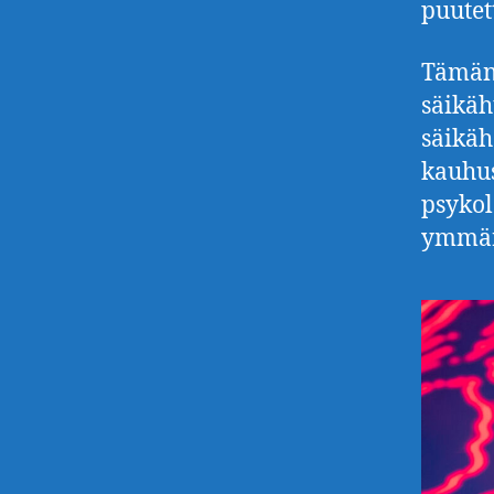
puutet
Tämän 
säikäh
säikäh
kauhus
psykol
ymmärr