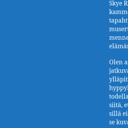
Skye R
kammo
tapaht
muser
mennei
elämäs
Olen a
jatkuv
ylläpi
hyppyk
todell
siitä,
sillä 
se kuv