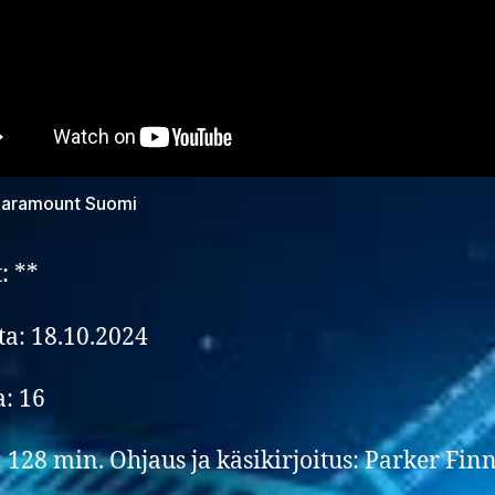
 Paramount Suomi
: **
lta: 18.10.2024
a: 16
: 128 min. Ohjaus ja käsikirjoitus: Parker Fin